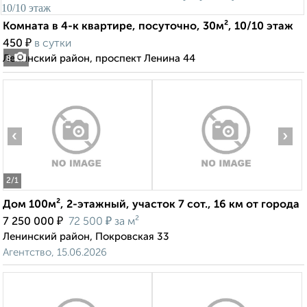
Комната в 4-к квартире, посуточно, 30м², 10/10 этаж
₽
450
в сутки
Ленинский район, проспект Ленина 44
8
‹
›
2
/1
Дом 100м², 2-этажный, участок 7 сот., 16 км от города
₽
₽
7 250 000
72 500
за м²
Ленинский район, Покровская 33
Агентство, 15.06.2026