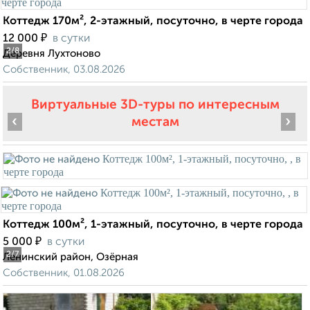
Коттедж 170м², 2-этажный, посуточно, в черте города
₽
12 000
в сутки
2
/8
Деревня Лухтоново
Собственник, 03.08.2026
Виртуальные 3D-туры по интересным
‹
›
местам
Коттедж 100м², 1-этажный, посуточно, в черте города
₽
5 000
в сутки
2
/7
Ленинский район, Озёрная
Собственник, 01.08.2026