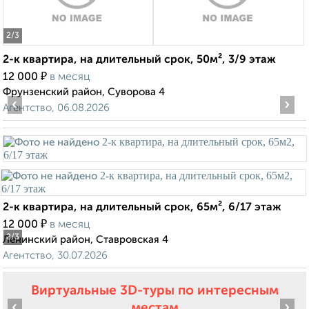
2
/3
2-к квартира, на длительный срок, 50м², 3/9 этаж
₽
12 000
в месяц
Фрунзенский район, Суворова 4
‹
›
Агентство, 06.08.2026
2-к квартира, на длительный срок, 65м², 6/17 этаж
₽
12 000
в месяц
2
/3
Ленинский район, Ставровская 4
Агентство, 30.07.2026
Виртуальные 3D-туры по интересным
‹
›
местам