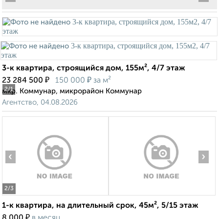
3-к квартира, строящийся дом, 155м², 4/7 этаж
₽
₽
23 284 500
150 000
за м²
2
/1
мкр. Коммунар, микрорайон Коммунар
Агентство, 04.08.2026
‹
›
2
/3
1-к квартира, на длительный срок, 45м², 5/15 этаж
₽
8 000
в месяц