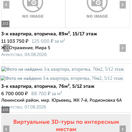
‹
›
2
/2
3-к квартира, вторичка, 89м², 15/17 этаж
₽
₽
11 103 750
125 000
за м²
‹
›
ЖК Отражение, Мира 5
Агентство, 04.08.2026
3-к квартира, вторичка, 76м², 5/12 этаж
₽
₽
6 700 000
88 700
за м²
Ленинский район, мкр. Юрьевец, ЖК 7-й, Родионовка 6А
Агентство, 07.08.2026
2
/2
Виртуальные 3D-туры по интересным
‹
›
местам