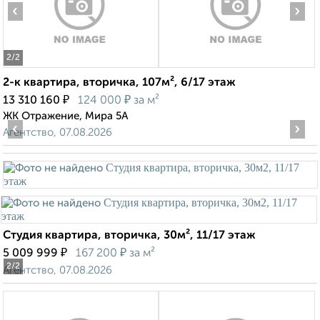
‹
›
2
/2
2-к квартира, вторичка, 107м², 6/17 этаж
₽
₽
13 310 160
124 000
за м²
ЖК Отражение, Мира 5А
‹
›
Агентство, 07.08.2026
Студия квартира, вторичка, 30м², 11/17 этаж
₽
₽
5 009 999
167 200
за м²
2
/2
Агентство, 07.08.2026