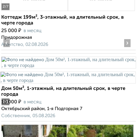
2
/7
Коттедж 199м², 3-этажный, на длительный срок, в
черте города
₽
25 000
в месяц
Придорожная
‹
›
Агентство, 02.08.2026
Дом 50м², 1-этажный, на длительный срок, в черте
города
₽
10 000
в месяц
2
/1
Октябрьский район, 1-я Подгорная 7
Собственник, 05.08.2026