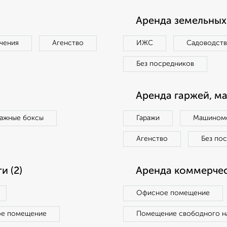
Аренда земельных 
чения
Агенство
ИЖС
Садоводст
Без посредников
Аренда гаржей, м
ражные боксы
Гаражи
Машиноме
Агенство
Без по
 (2)
Аренда коммерчес
Офисное помещение
ое помещение
Помещение свободного н