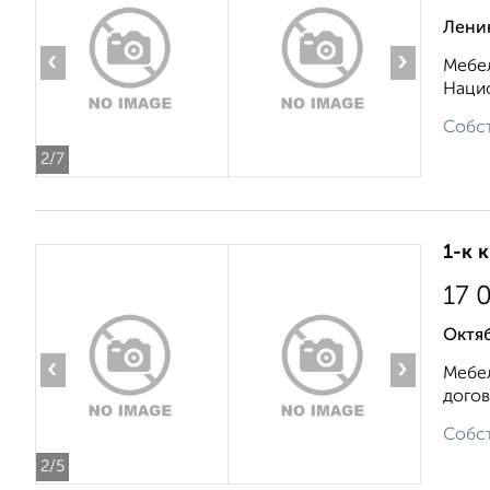
Лени
‹
›
Мебел
Нацио
Собст
2
/7
1-к 
17 
Октяб
‹
›
Мебел
догов
Собст
2
/5