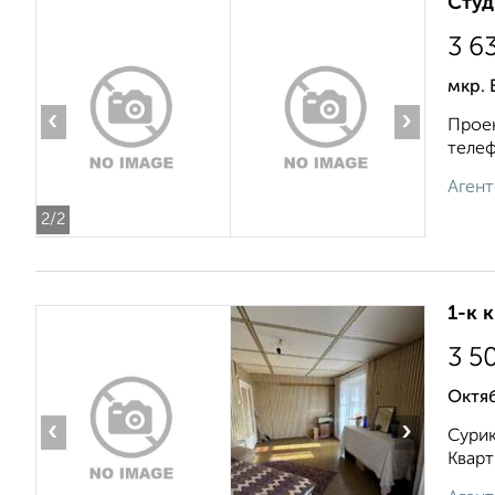
Студ
3 6
мкр.
‹
›
Проек
телеф
Агент
2
/2
1-к 
3 5
Октяб
‹
›
Сурик
Кварт