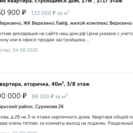
ия квартира, строящийся дом, 27м², 2/17 этаж
₽
30 900
₽
133 000
за м²
 Веризино, ЖК Веризино Лайф, жилой комплекс Веризино
тная декларация на сайте наш.дом.pф Цена указана с уче
ону или в офисе продаж застройщика....
ство, 04.08.2026
квартира, вторичка, 40м², 3/8 этаж
₽
00 000
₽
88 200
за м²
рьский район, Сурикова 26
ова, д.26 на 3-м этаже кирпичного дома. Квартира общей площ
ира очень тёплая, из комнаты выход на лоджию. Раздельный 