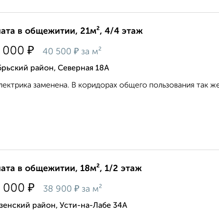
ата в общежитии, 21м², 4/4 этаж
₽
 000
₽
40 500
за м²
рьский район, Северная 18А
лектрика заменена. В коридорах общего пользования так же 
ата в общежитии, 18м², 1/2 этаж
₽
 000
₽
38 900
за м²
зенский район, Усти-на-Лабе 34А