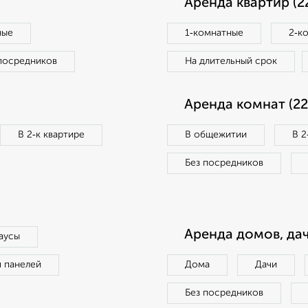
Аренда квартир (2
ные
1‑комнатные
2‑к
посредников
На длительный срок
Аренда комнат (22
В 2‑к квартире
В общежитии
В 2
Без посредников
Аренда домов, дач
аусы
п панелей
Дома
Дачи
Без посредников