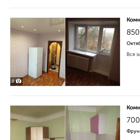
Комн
850
Октяб
Вся э
8
Комн
700
Фрун