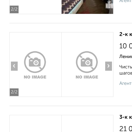
Агент
2
/2
2-к 
10 
Лени
‹
›
Чисты
шагов
Агент
2
/2
3-к 
21 