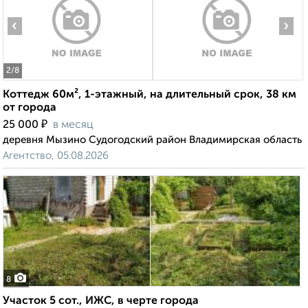
‹
›
2
/8
Коттедж 60м², 1-этажный, на длительный срок, 38 км
от города
₽
25 000
в месяц
деревня Мызино Судогодский район Владимирская область
Агентство, 05.08.2026
8
Участок 5 сот., ИЖС, в черте города