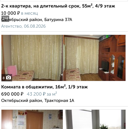
2-к квартира, на длительный срок, 55м², 4/9 этаж
₽
10 000
в месяц
2
/4
Октябрьский район, Батурина 37А
Агентство, 06.08.2026
8
Комната в общежитии, 16м², 1/9 этаж
₽
₽
690 000
43 200
за м²
Октябрьский район, Тракторная 1А