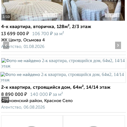
2
/10
4-к квартира, вторичка, 128м², 2/3 этаж
₽
₽
13 699 000
106 700
за м²
ЖК Центр, Осьмова 4
‹
›
Агентство, 01.08.2026
2-к квартира, строящийся дом, 64м², 14/14 этаж
₽
₽
8 890 000
140 000
за м²
2
/4
Фрунзенский район, Красное Село
Агентство, 06.08.2026