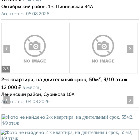
10 000
в месяц
Октябрьский район, 1-я Пионерская 84А
Агентство, 05.08.2026
‹
›
2
/5
2-к квартира, на длительный срок, 50м², 3/10 этаж
₽
12 000
в месяц
Ленинский район, Сурикова 10А
‹
›
Агентство, 04.08.2026