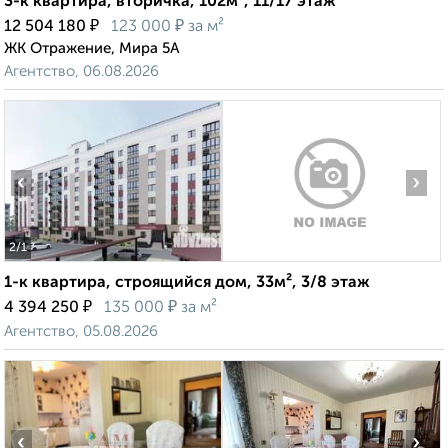
3-к квартира, вторичка, 102м², 11/17 этаж
₽
₽
12 504 180
123 000
за м²
ЖК Отражение, Мира 5А
Агентство, 06.08.2026
‹
›
2
/1
1-к квартира, строящийся дом, 33м², 3/8 этаж
₽
₽
4 394 250
135 000
за м²
Агентство, 05.08.2026
‹
›