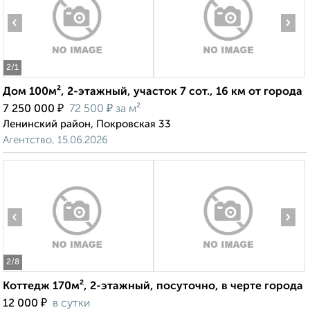
‹
›
2
/1
Дом 100м², 2-этажный, участок 7 сот., 16 км от города
₽
₽
7 250 000
72 500
за м²
Ленинский район, Покровская 33
Агентство, 15.06.2026
‹
›
2
/8
Коттедж 170м², 2-этажный, посуточно, в черте города
₽
12 000
в сутки