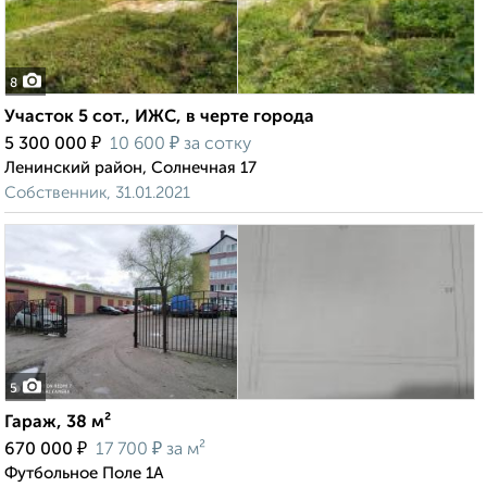
8
Участок 5 сот., ИЖС, в черте города
₽
₽
5 300 000
10 600
за сотку
Ленинский район, Солнечная 17
Собственник, 31.01.2021
5
Гараж, 38 м²
₽
₽
670 000
17 700
за м²
Футбольное Поле 1А