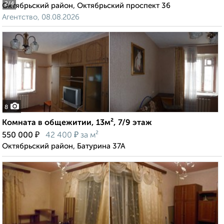
2
/4
Октябрьский район, Октябрьский проспект 36
Агентство, 08.08.2026
8
Комната в общежитии, 13м², 7/9 этаж
₽
₽
550 000
42 400
за м²
Октябрьский район, Батурина 37А