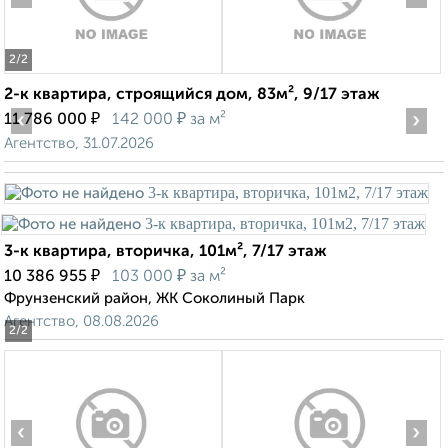
2
/2
2-к квартира, строящийся дом, 83м², 9/17 этаж
‹
₽
₽
›
11 786 000
142 000
за м²
Агентство, 31.07.2026
3-к квартира, вторичка, 101м², 7/17 этаж
₽
₽
10 386 955
103 000
за м²
Фрунзенский район, ЖК Соколиный Парк
Агентство, 08.08.2026
2
/2
‹
›