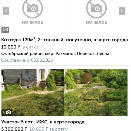
‹
›
2
/8
Коттедж 120м², 2-этажный, посуточно, в черте города
₽
10 000
в сутки
Октябрьский район, мкр. Рахманов Перевоз, Лесная
Собственник, 05.08.2026
8
Участок 5 сот., ИЖС, в черте города
₽
₽
5 300 000
10 600
за сотку