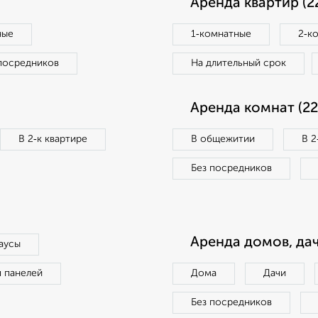
Аренда квартир (2
ные
1‑комнатные
2‑к
посредников
На длительный срок
Аренда комнат (22
В 2‑к квартире
В общежитии
В 2
Без посредников
Аренда домов, дач
аусы
п панелей
Дома
Дачи
Без посредников