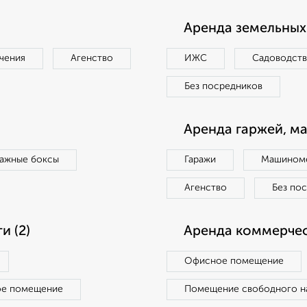
Аренда земельных 
чения
Агенство
ИЖС
Садоводст
Без посредников
Аренда гаржей, м
ражные боксы
Гаражи
Машиноме
Агенство
Без по
 (2)
Аренда коммерчес
Офисное помещение
ое помещение
Помещение свободного н