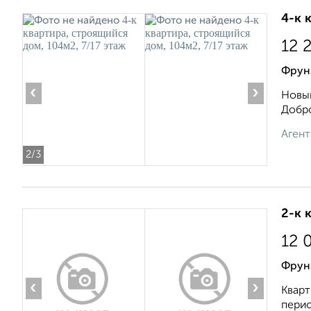
4-к 
12 
Фрун
‹
›
Новый
Добро
Агент
2
/3
2-к 
12 
Фрун
‹
›
Кварт
перио