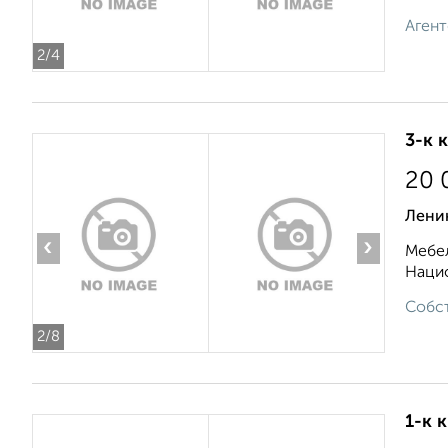
Агент
2
/4
3-к 
20 
Лени
‹
›
Мебел
Нацио
Собст
2
/8
1-к 