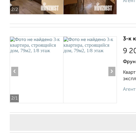
Агент
2
/2
3-к 
9 2
Фрун
‹
›
Кварт
экспл
Агент
2
/1