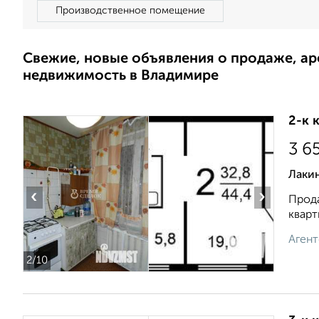
Производственное помещение
Свежие, новые объявления о продаже, а
недвижимость в Владимире
2-к 
3 6
Лаки
‹
›
Прода
квapт
Агент
2
/10