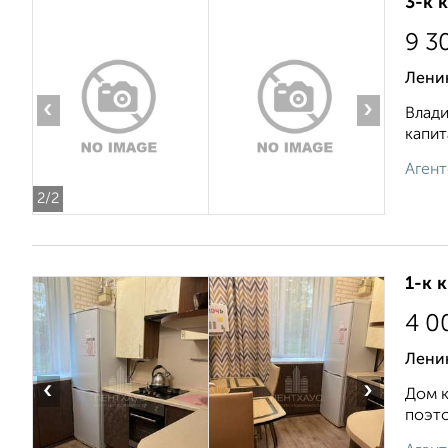
3-к 
9 3
Ленин
‹
›
Влади
капит
Агент
2
/2
1-к 
4 0
Лени
‹
›
Дом к
поэто