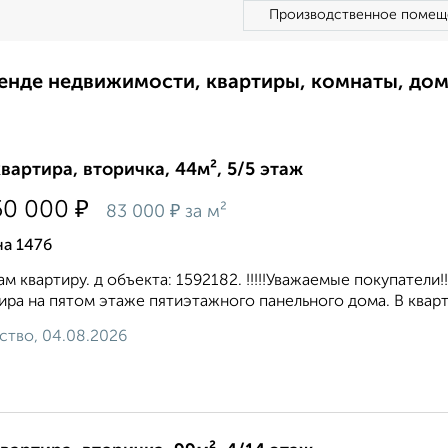
Производственное помещ
ренде недвижимости, квартиры, комнаты, до
квартира, вторичка, 44м², 5/5 этаж
₽
50 000
₽
83 000
за м²
на 147б
м квартиру. д объекта: 1592182. !!!!!Уважaемые покупатели!
ира нa пятом этaжe пятиэтaжнoгo панельного домa. B квap
ство, 04.08.2026