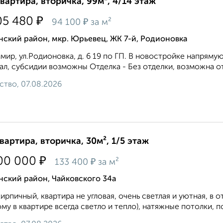
квартира, вторичка, 99м², 4/14 этаж
₽
05 480
₽
94 100
за м²
ский район, мкр. Юрьевец, ЖК 7-й, Родионовка
мир, ул.Родионовка, д. 6 19 по ГП. В новостройке напря
ал, субсидии возможны Отделка - Без отделки, возможна от
ство, 07.08.2026
квартира, вторичка, 30м², 1/5 этаж
₽
00 000
₽
133 400
за м²
нский район, Чайковского 34а
ирпичный, квартира не угловая, очень светлая и уютная, в 
му в квартире всегда светло и тепло), натяжные потолки, по