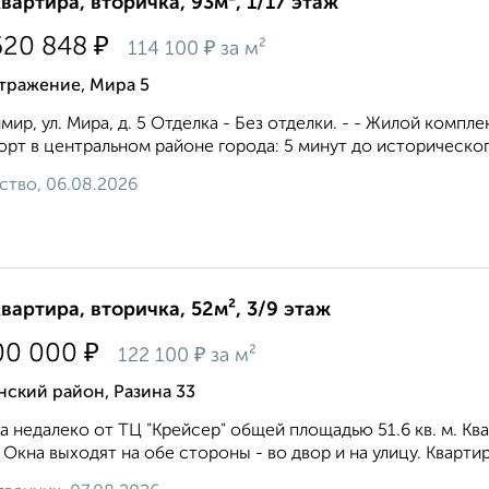
квартира, вторичка, 93м², 1/17 этаж
₽
620 848
₽
114 100
за м²
тражение, Мира 5
мир, ул. Мира, д. 5 Отделка - Без отделки. - - Жилой комп
рт в центральном районе города: 5 минут до исторического
ство, 06.08.2026
квартира, вторичка, 52м², 3/9 этаж
₽
00 000
₽
122 100
за м²
ский район, Разина 33
а недалеко от ТЦ "Крейсер" общей площадью 51.6 кв. м. К
 Окна выходят на обе стороны - во двор и на улицу. Квартир