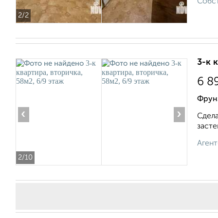
Собст
2
/2
3-к 
6 8
Фрун
‹
›
Сдела
засте
Агент
2
/10