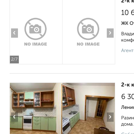
2-к 
10 
ЖК О
‹
›
Влади
комфо
Агент
2
/7
2-к 
6 3
Ленин
‹
›
Разин
дома.