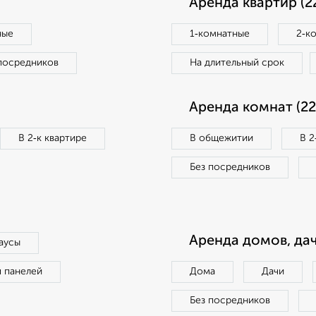
Аренда квартир (2
ные
1‑комнатные
2‑к
посредников
На длительный срок
Аренда комнат (22
В 2‑к квартире
В общежитии
В 2
Без посредников
Аренда домов, дач
аусы
п панелей
Дома
Дачи
Без посредников