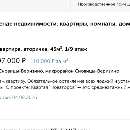
Производственное помещ
ренде недвижимости, квартиры, комнаты, до
квартира, вторичка, 43м², 1/9 этаж
₽
97 000
₽
110 000
за м²
 Сновицы-Веризино, микрорайон Сновицы-Веризино
м квартиру. Обязательное остекление всех лоджий и уста
ы. О проекте: Квартал "Новаторов" — это среднеэтажный 
ство, 04.08.2026