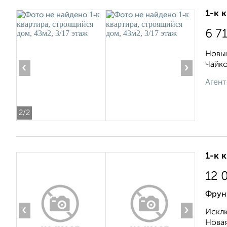
1-к 
6 7
Новый
Чайко
‹
›
Агент
2
/2
1-к 
12 
Фрун
‹
›
Исклю
Новая