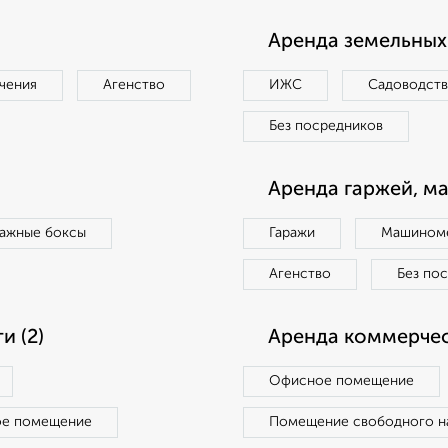
Аренда земельных 
чения
Агенство
ИЖС
Садоводст
Без посредников
Аренда гаржей, м
ражные боксы
Гаражи
Машиноме
Агенство
Без по
 (2)
Аренда коммерчес
Офисное помещение
ое помещение
Помещение свободного н