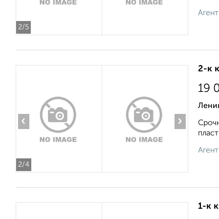
Агент
2
/5
2-к 
19 
Лени
‹
›
Срочн
пласт
Агент
2
/4
1-к 