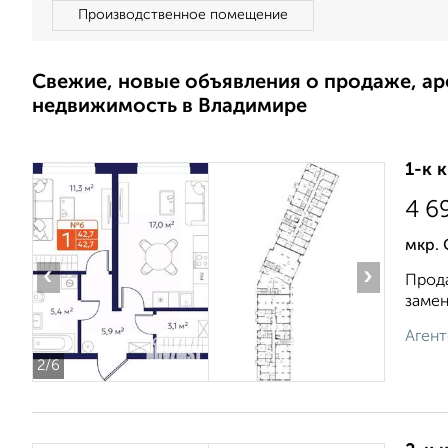
Производственное помещение
Свежие, новые объявления о продаже, а
недвижимость в Владимире
1-к 
4 6
мкр.
‹
›
Прода
замен
Агент
2
/6