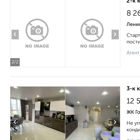
2-к 
8 2
Лени
‹
›
Старт
пости
Агент
2
/2
3-к 
12 
ЖК Го
‹
›
Не уг
конди