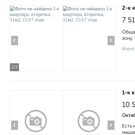
2-к 
7 5
Общая
зону.
‹
›
Агент
2
/2
1-к 
10 
Октяб
‹
›
Есть 
машин