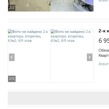
Агент
2
/2
2-к 
6 9
Обяза
Кварт
‹
›
Агент
2
/6