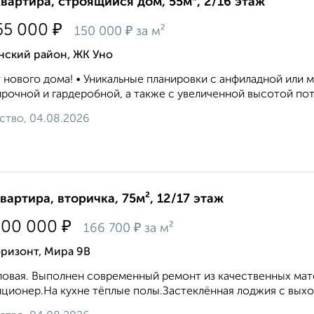
квартира, строящийся дом, 55м², 2/16 этаж
₽
65 000
₽
150 000
за м²
нский район, ЖК Уно
 нового дома! • Уникальные планировки с анфиладной или 
рочной и гардеробной, а также с увеличенной высотой пото
ство, 04.08.2026
квартира, вторичка, 75м², 12/17 этаж
₽
500 000
₽
166 700
за м²
ризонт, Мира 9В
ловая. Выполнен современный ремонт из качественных мате
ционер.На кухне тёплые полы.Застеклённая лоджия с выхо