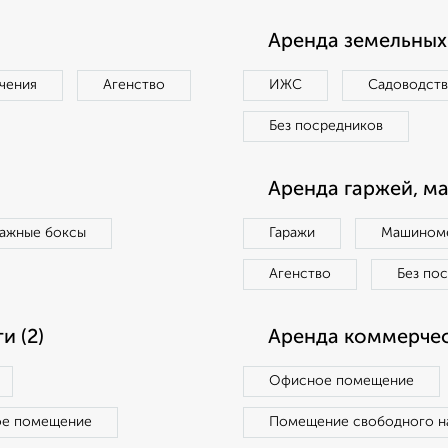
Аренда земельных 
чения
Агенство
ИЖС
Садоводст
Без посредников
Аренда гаржей, м
ражные боксы
Гаражи
Машиноме
Агенство
Без по
 (2)
Аренда коммерчес
Офисное помещение
ое помещение
Помещение свободного н