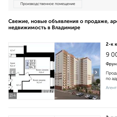
Производственное помещение
Свежие, новые объявления о продаже, а
недвижимость в Владимире
2-к 
9 0
Фрун
‹
›
Прода
по ад
Агент
2
/4