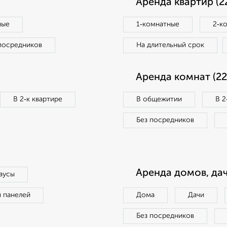
Аренда квартир (2
ные
1‑комнатные
2‑к
посредников
На длительный срок
Аренда комнат (22
В 2‑к квартире
В общежитии
В 2
Без посредников
Аренда домов, дач
аусы
п панелей
Дома
Дачи
Без посредников