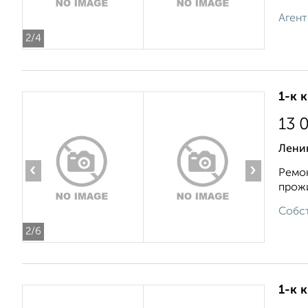
Агент
2
/4
1-к 
13 
Ленин
‹
›
Ремон
прожи
Собст
2
/6
1-к 