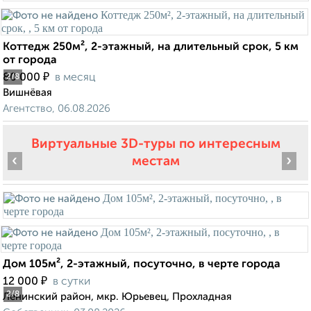
Коттедж 250м², 2-этажный, на длительный срок, 5 км
от города
₽
80 000
в месяц
2
/8
Вишнёвая
Агентство, 06.08.2026
Виртуальные 3D-туры по интересным
‹
›
местам
Дом 105м², 2-этажный, посуточно, в черте города
₽
12 000
в сутки
2
/8
Ленинский район, мкр. Юрьевец, Прохладная