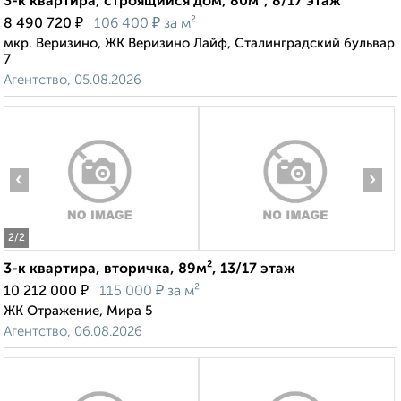
3-к квартира, строящийся дом, 80м², 8/17 этаж
₽
₽
8 490 720
106 400
за м²
мкр. Веризино, ЖК Веризино Лайф, Сталинградский бульвар
7
Агентство, 05.08.2026
‹
›
2
/2
3-к квартира, вторичка, 89м², 13/17 этаж
₽
₽
10 212 000
115 000
за м²
ЖК Отражение, Мира 5
Агентство, 06.08.2026