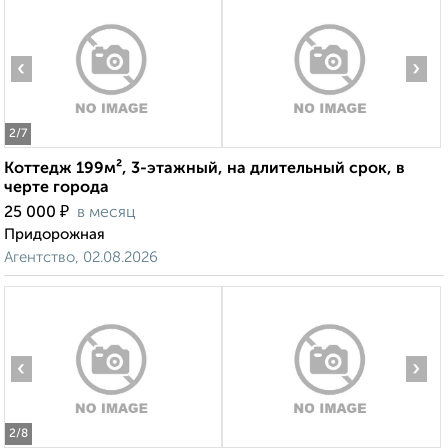
‹
›
2
/7
Коттедж 199м², 3-этажный, на длительный срок, в
черте города
₽
25 000
в месяц
Придорожная
Агентство, 02.08.2026
‹
›
2
/8