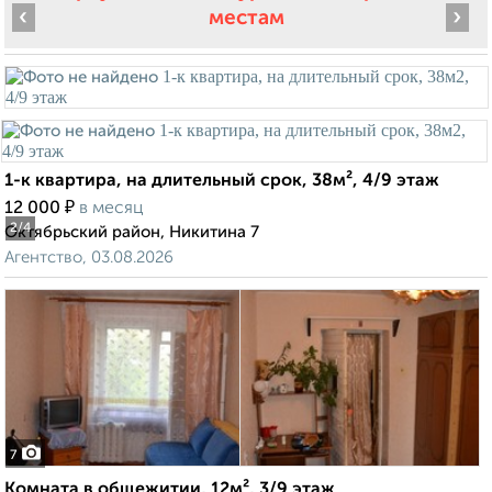
‹
›
местам
1-к квартира, на длительный срок, 38м², 4/9 этаж
₽
12 000
в месяц
2
/4
Октябрьский район, Никитина 7
Агентство, 03.08.2026
7
Комната в общежитии, 12м², 3/9 этаж