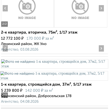
‹
›
2
/2
2-к квартира, вторичка, 75м², 1/17 этаж
₽
₽
12 772 100
170 000
за м²
Ленинский район, ЖК Уно
‹
›
Агентство, 03.08.2026
1-к квартира, строящийся дом, 37м², 5/17 этаж
₽
₽
5 239 800
142 000
за м²
2
/3
Фрунзенский район, Добросельская 178
Агентство, 04.08.2026