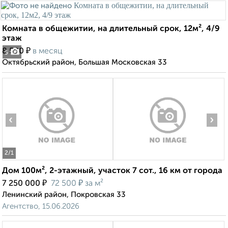
Комната в общежитии, на длительный срок, 12м², 4/9
этаж
₽
8 500
в месяц
5
Октябрьский район, Большая Московская 33
‹
›
2
/1
Дом 100м², 2-этажный, участок 7 сот., 16 км от города
₽
₽
7 250 000
72 500
за м²
Ленинский район, Покровская 33
Агентство, 15.06.2026