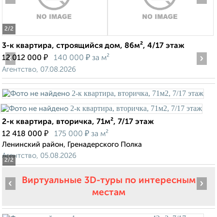
2
/2
3-к квартира, строящийся дом, 86м², 4/17 этаж
‹
₽
₽
›
12 012 000
140 000
за м²
Агентство, 07.08.2026
2-к квартира, вторичка, 71м², 7/17 этаж
₽
₽
12 418 000
175 000
за м²
Ленинский район, Гренадерского Полка
Агентство, 05.08.2026
2
/2
Виртуальные 3D-туры по интересным
‹
›
местам