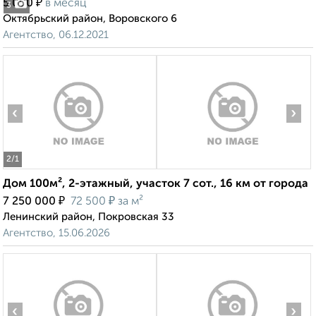
₽
5 000
в месяц
3
Октябрьский район, Воровского 6
Агентство, 06.12.2021
‹
›
2
/1
Дом 100м², 2-этажный, участок 7 сот., 16 км от города
₽
₽
7 250 000
72 500
за м²
Ленинский район, Покровская 33
Агентство, 15.06.2026
‹
›