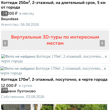
Коттедж 250м², 2-этажный, на длительный срок, 5 км
от города
₽
80 000
в месяц
2
/8
Вишнёвая
Агентство, 06.08.2026
Виртуальные 3D-туры по интересным
‹
›
местам
Коттедж 170м², 2-этажный, посуточно, в черте города
₽
12 000
в сутки
2
/8
Деревня Лухтоново
Собственник, 03.08.2026