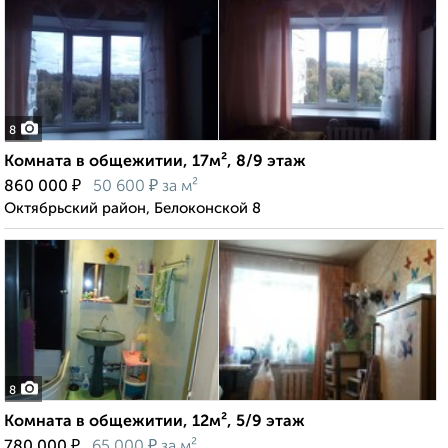
8
Комната в общежитии, 17м², 8/9 этаж
₽
₽
860 000
50 600
за м²
Октябрьский район, Белоконской 8
8
Комната в общежитии, 12м², 5/9 этаж
₽
₽
780 000
65 000
за м²