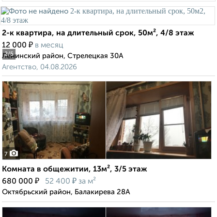
2-к квартира, на длительный срок, 50м², 4/8 этаж
₽
12 000
в месяц
2
/5
Ленинский район, Стрелецкая 30А
Агентство, 04.08.2026
7
Комната в общежитии, 13м², 3/5 этаж
₽
₽
680 000
52 400
за м²
Октябрьский район, Балакирева 28А