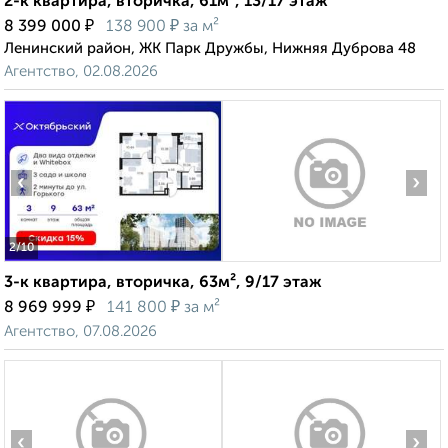
2-к квартира, вторичка, 61м², 13/17 этаж
₽
₽
8 399 000
138 900
за м²
Ленинский район, ЖК Парк Дружбы, Нижняя Дуброва 48
Агентство, 02.08.2026
‹
›
2
/10
3-к квартира, вторичка, 63м², 9/17 этаж
₽
₽
8 969 999
141 800
за м²
Агентство, 07.08.2026
‹
›