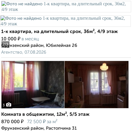
1-к квартира, на длительный срок, 36м², 4/9 этаж
₽
10 000
в месяц
2
/3
Фрунзенский район, Юбилейная 26
Агентство, 07.08.2026
3
Комната в общежитии, 12м², 5/5 этаж
₽
₽
870 000
72 500
за м²
Фрунзенский район, Растопчина 31