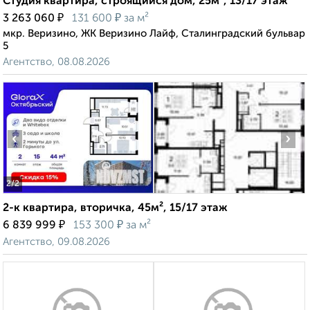
Студия квартира, строящийся дом, 25м², 13/17 этаж
₽
₽
3 263 060
131 600
за м²
мкр. Веризино, ЖК Веризино Лайф, Сталинградский бульвар
5
Агентство, 08.08.2026
‹
›
2
/2
2-к квартира, вторичка, 45м², 15/17 этаж
₽
₽
6 839 999
153 300
за м²
Агентство, 09.08.2026