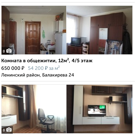
8
Комната в общежитии, 12м², 4/5 этаж
₽
₽
650 000
54 200
за м²
Ленинский район, Балакирева 24
8