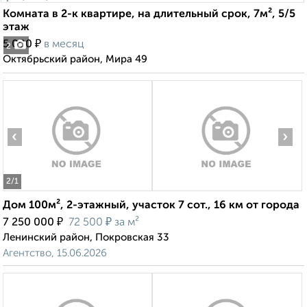
Комната в 2-к квартире, на длительный срок, 7м², 5/5
этаж
₽
5 000
в месяц
2
Октябрьский район, Мира 49
‹
›
2
/1
Дом 100м², 2-этажный, участок 7 сот., 16 км от города
₽
₽
7 250 000
72 500
за м²
Ленинский район, Покровская 33
Агентство, 15.06.2026