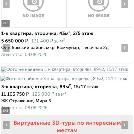
‹
›
2
/2
1-к квартира, вторичка, 43м², 2/5 этаж
₽
₽
5 650 000
131 400
за м²
‹
›
Октябрьский район, мкр. Коммунар, Песочная 2д
Агентство, 04.08.2026
3-к квартира, вторичка, 89м², 15/17 этаж
₽
₽
11 103 750
125 000
за м²
ЖК Отражение, Мира 5
Агентство, 08.08.2026
2
/2
Виртуальные 3D-туры по интересным
‹
›
местам