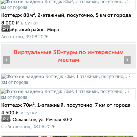
Коттедж 80м², 2-этажный, посуточно, 5 км от города
₽
8 000
в сутки
2
/8
Октябрьский район, Мира
Агентство, 09.08.2026
Виртуальные 3D-туры по интересным
‹
›
местам
Коттедж 70м², 1-этажный, посуточно, 7 км от города
₽
4 500
в сутки
2
/8
село Ославское, ул. Речная 30-2
Собственник, 08.08.2026