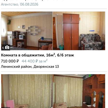
Агентство, 06.08.2026
6
Комната в общежитии, 16м², 6/6 этаж
₽
₽
710 000
44 400
за м²
Ленинский район, Дворянская 13