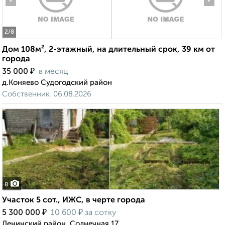
2
/8
Дом 108м², 2-этажный, на длительный срок, 39 км от
города
₽
35 000
в месяц
д.Коняево Судогодский район
Собственник, 06.08.2026
8
Участок 5 сот., ИЖС, в черте города
₽
₽
5 300 000
10 600
за сотку
Ленинский район, Солнечная 17