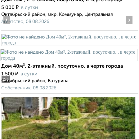
Дом 75м², 2-этажный, посуточно, в черте города
₽
5 000
в сутки
Октябрьский район, мкр. Коммунар, Центральная
‹
›
Агентство, 08.08.2026
Дом 40м², 2-этажный, посуточно, в черте города
₽
1 500
в сутки
2
/5
Октябрьский район, Батурина
Собственник, 08.08.2026