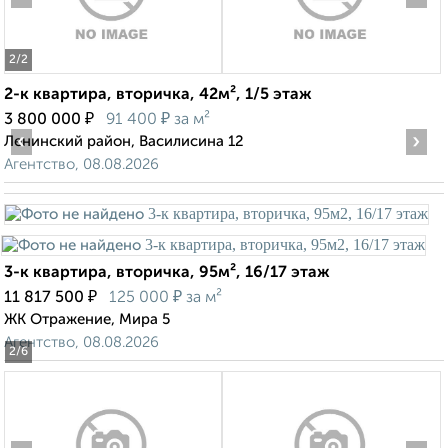
2
/2
2-к квартира, вторичка, 42м², 1/5 этаж
₽
₽
3 800 000
91 400
за м²
‹
›
Ленинский район, Василисина 12
Агентство, 08.08.2026
3-к квартира, вторичка, 95м², 16/17 этаж
₽
₽
11 817 500
125 000
за м²
ЖК Отражение, Мира 5
Агентство, 08.08.2026
2
/6