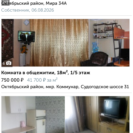
2
/3
Октябрьский район, Мира 34А
Собственник, 06.08.2026
6
Комната в общежитии, 18м², 1/5 этаж
₽
₽
750 000
41 700
за м²
Октябрьский район, мкр. Коммунар, Судогодское шоссе 31