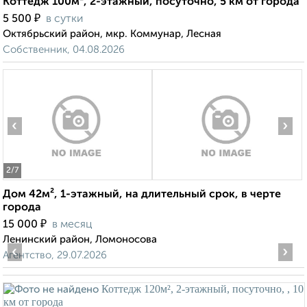
Коттедж 100м², 2-этажный, посуточно, 5 км от города
₽
5 500
в сутки
Октябрьский район, мкр. Коммунар, Лесная
Собственник, 04.08.2026
‹
›
2
/7
Дом 42м², 1-этажный, на длительный срок, в черте
города
₽
15 000
в месяц
Ленинский район, Ломоносова
‹
›
Агентство, 29.07.2026