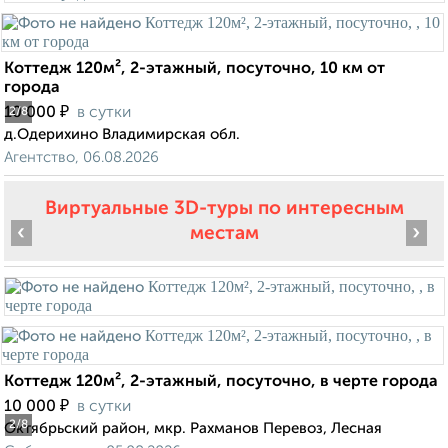
Коттедж 120м², 2-этажный, посуточно, 10 км от
города
₽
10 000
в сутки
2
/8
д.Одерихино Владимирская обл.
Агентство, 06.08.2026
Виртуальные 3D-туры по интересным
‹
›
местам
Коттедж 120м², 2-этажный, посуточно, в черте города
₽
10 000
в сутки
2
/8
Октябрьский район, мкр. Рахманов Перевоз, Лесная