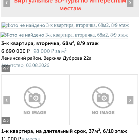
Виртуальные 3D-туры по интересным
‹
›
местам
3-к квартира, вторичка, 68м², 8/9 этаж
₽
₽
6 690 000
98 000
за м²
Ленинский район, Верхняя Дуброва 22а
Агентство, 02.08.2026
2
/2
‹
›
2
/3
1-к квартира, на длительный срок, 37м², 6/10 этаж
₽
11 000
в месяц