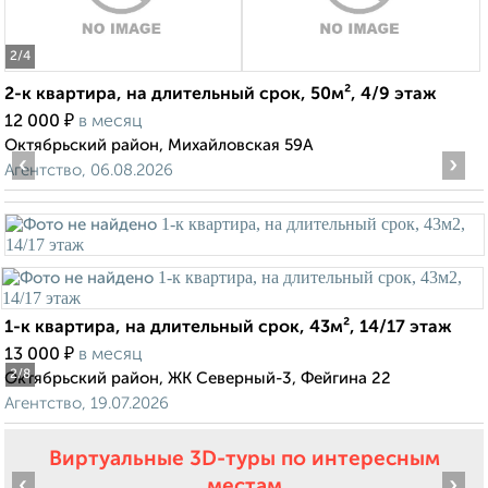
2
/4
2-к квартира, на длительный срок, 50м², 4/9 этаж
₽
12 000
в месяц
Октябрьский район, Михайловская 59А
‹
›
Агентство, 06.08.2026
1-к квартира, на длительный срок, 43м², 14/17 этаж
₽
13 000
в месяц
2
/8
Октябрьский район, ЖК Северный-3, Фейгина 22
Агентство, 19.07.2026
Виртуальные 3D-туры по интересным
‹
›
местам