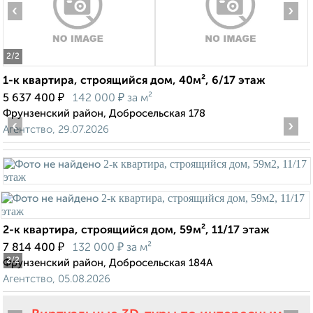
‹
›
2
/2
1-к квартира, строящийся дом, 40м², 6/17 этаж
₽
₽
5 637 400
142 000
за м²
Фрунзенский район, Добросельская 178
‹
›
Агентство, 29.07.2026
2-к квартира, строящийся дом, 59м², 11/17 этаж
₽
₽
7 814 400
132 000
за м²
2
/2
Фрунзенский район, Добросельская 184А
Агентство, 05.08.2026