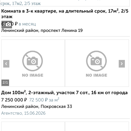
Комната в 3-к квартире, на длительный срок, 17м², 2/5
этаж
₽
6 500
в месяц
7
Ленинский район, проспект Ленина 19
‹
›
2
/1
Дом 100м², 2-этажный, участок 7 сот., 16 км от города
₽
₽
7 250 000
72 500
за м²
Ленинский район, Покровская 33
Агентство, 15.06.2026