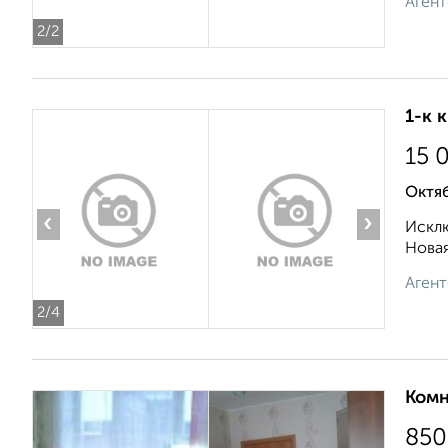
Агент
2
/2
1-к 
15 
Октяб
‹
›
Исклю
Новая
Агент
2
/4
Комн
850