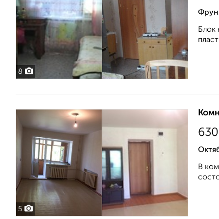
Фрун
Блок 
пласт
8
Комн
630
Октяб
В ком
состо
5