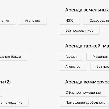
Аренда земельных 
чения
Агенство
ИЖС
Садоводст
Без посредников
Аренда гаржей, м
ражные боксы
Гаражи
Машиноме
Агенство
Без по
 (2)
Аренда коммерчес
Офисное помещение
ое помещение
Помещение свободного н