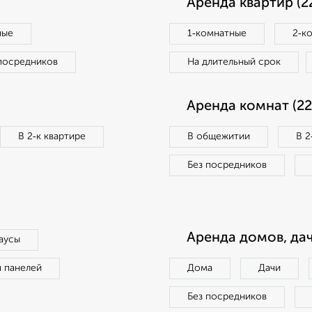
Аренда квартир (2
ные
1‑комнатные
2‑к
посредников
На длительный срок
Аренда комнат (22
В 2‑к квартире
В общежитии
В 2
Без посредников
Аренда домов, дач
аусы
п панелей
Дома
Дачи
Без посредников