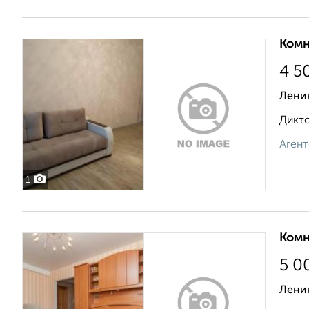
Комн
4 5
Лени
Дикто
Агент
1
Комн
5 0
Лени