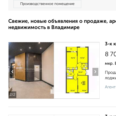
Производственное помещение
Свежие, новые объявления о продаже, а
недвижимость в Владимире
3-к 
8 7
мкр. 
‹
›
Прода
лоджи
Агент
2
/2