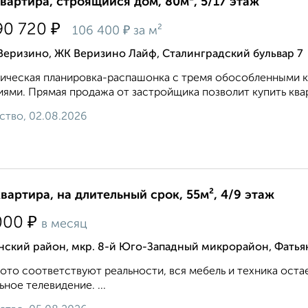
квартира, строящийся дом, 80м², 5/17 этаж
₽
90 720
₽
106 400
за м²
Веризино, ЖК Веризино Лайф, Сталинградский бульвар 7
ическая планировка-распашонка с тремя обособленными ко
ями. Прямая продажа от застройщика позволит купить кварт
ство, 02.08.2026
квартира, на длительный срок, 55м², 4/9 этаж
₽
000
в месяц
нский район, мкр. 8-й Юго-Западный микрорайон, Фатья
ото соответствуют реальности, вся мебель и техника оста
ьное телевидение. ...