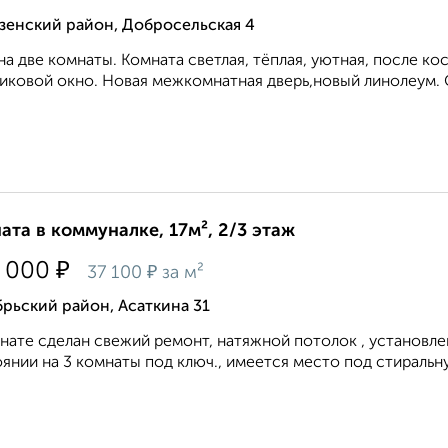
зенский район, Добросельская 4
на две комнаты. Комната светлая, тёплая, уютная, после к
иковой окно. Новая межкомнатная дверь,новый линолеум. С
ата в коммуналке, 17м², 2/3 этаж
₽
 000
₽
37 100
за м²
рьский район, Асаткина 31
нате сделан свежий ремонт, натяжной потолок , установл
янии на 3 комнаты под ключ., имеется место под стиральн