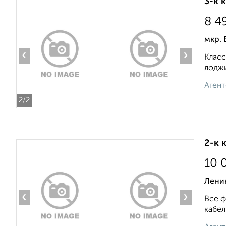
3-к 
8 4
мкр. 
‹
›
Класс
лоджи
Агент
2
/2
2-к 
10 
Лени
‹
›
Все ф
кабел