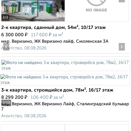
2
/2
2-к квартира, сданный дом, 54м², 10/17 этаж
₽
₽
6 300 000
117 600
за м²
мкр. Веризино, ЖК Веризино лайф, Смоленская 3А
‹
›
Агентство, 08.08.2026
3-к квартира, строящийся дом, 78м², 16/17 этаж
₽
₽
8 299 200
106 400
за м²
2
/10
мкр. Веризино, ЖК Веризино Лайф, Сталинградский бульвар
7
Агентство, 08.08.2026