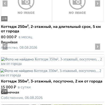
‹
›
2
/8
Коттедж 250м², 2-этажный, на длительный срок, 5 км
от города
₽
80 000
в месяц
Вишнёвая
‹
›
Агентство, 08.08.2026
Коттедж 350м², 3-этажный, посуточно, 2 км от города
₽
15 000
в сутки
2
/8
Солнечная
Собственник, 06.08.2026