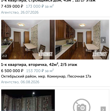
1-к квартира, строящийся дом, 43м², 12/17 этаж
₽
₽
7 439 000
173 000
за м²
Агентство, 26.07.2026
‹
›
2
/2
1-к квартира, вторичка, 42м², 2/5 этаж
₽
₽
6 500 000
153 700
за м²
Октябрьский район, мкр. Коммунар, Песочная 17а
Агентство, 06.08.2026
‹
›