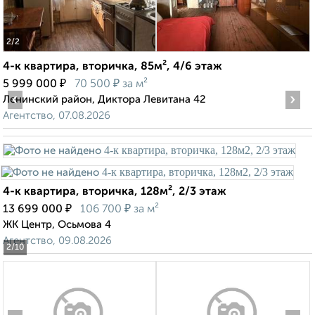
2
/2
4-к квартира, вторичка, 85м², 4/6 этаж
₽
₽
5 999 000
70 500
за м²
‹
›
Ленинский район, Диктора Левитана 42
Агентство, 07.08.2026
4-к квартира, вторичка, 128м², 2/3 этаж
₽
₽
13 699 000
106 700
за м²
ЖК Центр, Осьмова 4
Агентство, 09.08.2026
2
/10