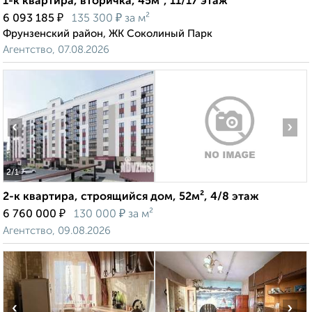
1-к квартира, вторичка, 45м², 11/17 этаж
₽
₽
6 093 185
135 300
за м²
Фрунзенский район, ЖК Соколиный Парк
Агентство, 07.08.2026
‹
›
2
/1
2-к квартира, строящийся дом, 52м², 4/8 этаж
₽
₽
6 760 000
130 000
за м²
Агентство, 09.08.2026
‹
›