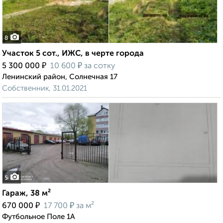
8
Участок 5 сот., ИЖС, в черте города
₽
₽
5 300 000
10 600
за сотку
Ленинский район, Солнечная 17
Собственник, 31.01.2021
5
Гараж, 38 м²
₽
₽
670 000
17 700
за м²
Футбольное Поле 1А