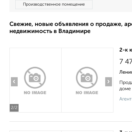
Производственное помещение
Свежие, новые объявления о продаже, а
недвижимость в Владимире
2-к 
7 4
Лени
‹
›
Прода
доме 
Агент
2
/2