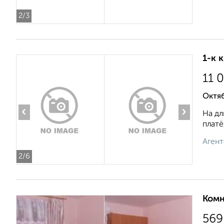
2
/3
1-к 
11 
Октяб
‹
›
На дл
платё
Агент
2
/6
Комн
569