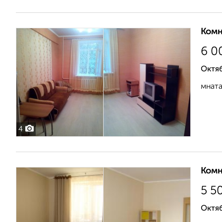
Комн
6 0
Октя
мната
4
Комн
5 5
Октяб