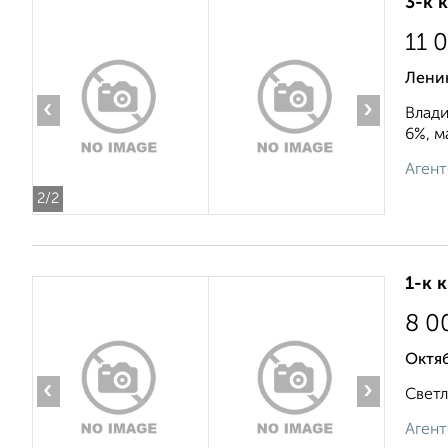
3-к 
11 
Лени
‹
›
Влади
6%, м
Агент
2
/2
1-к 
8 0
Октяб
‹
›
Светл
Агент