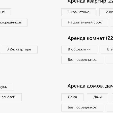
Аренда квартир (2
ные
1‑комнатные
2‑к
посредников
На длительный срок
Аренда комнат (22
В 2‑к квартире
В общежитии
В 2
Без посредников
Аренда домов, дач
аусы
п панелей
Дома
Дачи
Без посредников