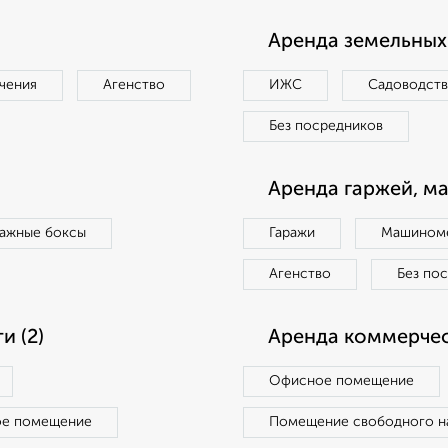
Аренда земельных 
чения
Агенство
ИЖС
Садоводст
Без посредников
Аренда гаржей, м
ражные боксы
Гаражи
Машиноме
Агенство
Без по
 (2)
Аренда коммерчес
Офисное помещение
ое помещение
Помещение свободного н