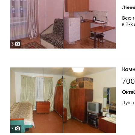
Ленин
Всю м
в 2-х
3
Комн
700
Октяб
Душ н
7