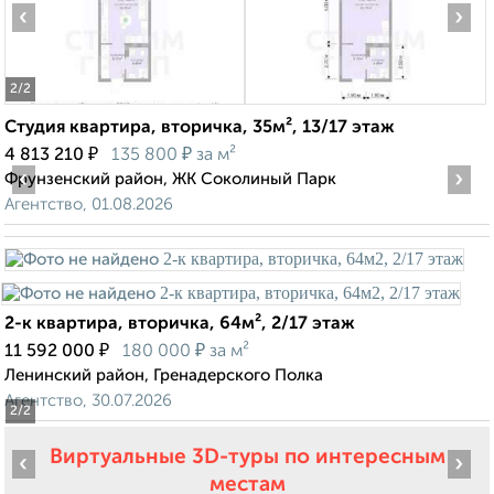
‹
›
2
/2
Студия квартира, вторичка, 35м², 13/17 этаж
₽
₽
4 813 210
135 800
за м²
‹
›
Фрунзенский район, ЖК Соколиный Парк
Агентство, 01.08.2026
2-к квартира, вторичка, 64м², 2/17 этаж
₽
₽
11 592 000
180 000
за м²
Ленинский район, Гренадерского Полка
Агентство, 30.07.2026
2
/2
Виртуальные 3D-туры по интересным
‹
›
местам