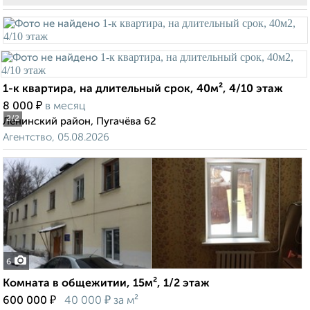
1-к квартира, на длительный срок, 40м², 4/10 этаж
₽
8 000
в месяц
2
/2
Ленинский район, Пугачёва 62
Агентство, 05.08.2026
6
Комната в общежитии, 15м², 1/2 этаж
₽
₽
600 000
40 000
за м²