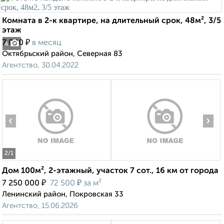
Комната в 2-к квартире, на длительный срок, 48м², 3/5
этаж
₽
7 000
в месяц
4
Октябрьский район, Северная 83
Агентство, 30.04.2022
‹
›
2
/1
Дом 100м², 2-этажный, участок 7 сот., 16 км от города
₽
₽
7 250 000
72 500
за м²
Ленинский район, Покровская 33
Агентство, 15.06.2026