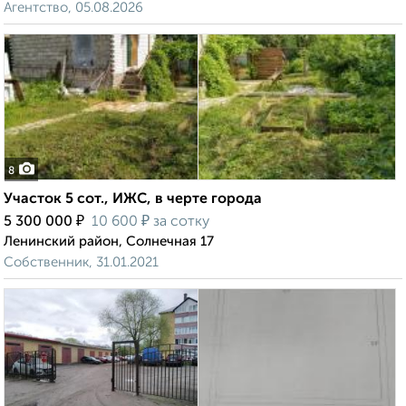
Агентство, 05.08.2026
8
Участок 5 сот., ИЖС, в черте города
₽
₽
5 300 000
10 600
за сотку
Ленинский район, Солнечная 17
Собственник, 31.01.2021