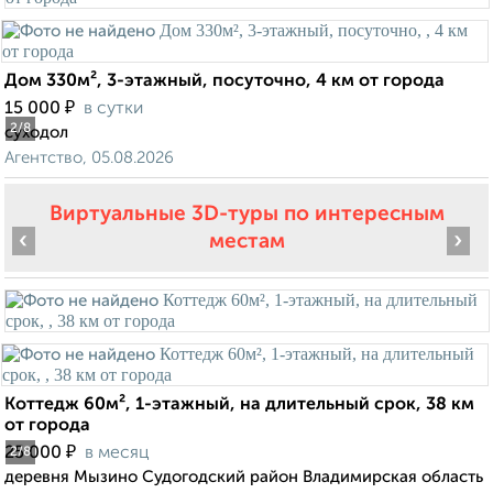
Дом 330м², 3-этажный, посуточно, 4 км от города
₽
15 000
в сутки
2
/8
суходол
Агентство, 05.08.2026
Виртуальные 3D-туры по интересным
‹
›
местам
Коттедж 60м², 1-этажный, на длительный срок, 38 км
от города
₽
25 000
в месяц
2
/8
деревня Мызино Судогодский район Владимирская область