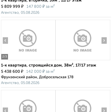
1-к квартира, вторичка, 39м², 11/17 этаж
₽
₽
5 809 999
147 800
за м²
Агентство, 05.08.2026
‹
›
2
/3
1-к квартира, строящийся дом, 38м², 17/17 этаж
₽
₽
5 438 600
142 000
за м²
Фрунзенский район, Добросельская 178
Агентство, 05.08.2026
‹
›