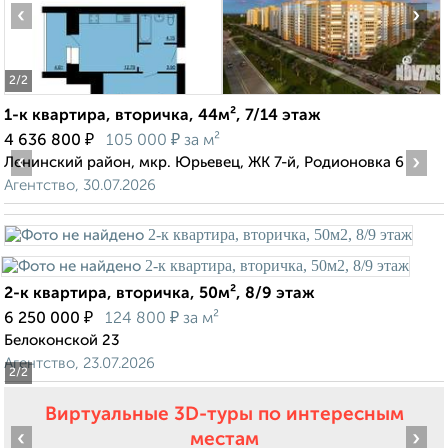
‹
›
2
/2
1-к квартира, вторичка, 44м², 7/14 этаж
₽
₽
4 636 800
105 000
за м²
‹
›
Ленинский район, мкр. Юрьевец, ЖК 7-й, Родионовка 6
Агентство, 30.07.2026
2-к квартира, вторичка, 50м², 8/9 этаж
₽
₽
6 250 000
124 800
за м²
Белоконской 23
Агентство, 23.07.2026
2
/2
Виртуальные 3D-туры по интересным
‹
›
местам