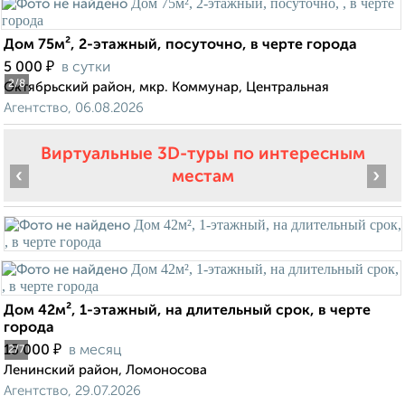
Дом 75м², 2-этажный, посуточно, в черте города
₽
5 000
в сутки
2
/8
Октябрьский район, мкр. Коммунар, Центральная
Агентство, 06.08.2026
Виртуальные 3D-туры по интересным
‹
›
местам
Дом 42м², 1-этажный, на длительный срок, в черте
города
₽
15 000
в месяц
2
/7
Ленинский район, Ломоносова
Агентство, 29.07.2026