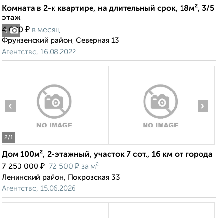
Комната в 2-к квартире, на длительный срок, 18м², 3/5
этаж
₽
4 000
в месяц
5
Фрунзенский район, Северная 13
Агентство, 16.08.2022
‹
›
2
/1
Дом 100м², 2-этажный, участок 7 сот., 16 км от города
₽
₽
7 250 000
72 500
за м²
Ленинский район, Покровская 33
Агентство, 15.06.2026