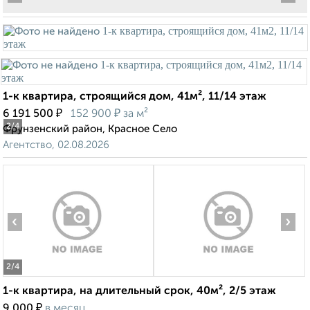
1-к квартира, строящийся дом, 41м², 11/14 этаж
₽
₽
6 191 500
152 900
за м²
2
/4
Фрунзенский район, Красное Село
Агентство, 02.08.2026
‹
›
2
/4
1-к квартира, на длительный срок, 40м², 2/5 этаж
₽
9 000
в месяц