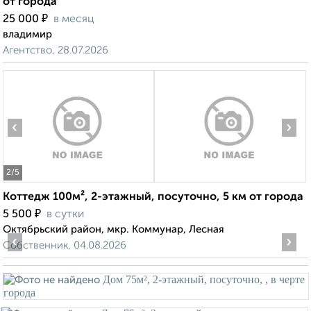
от города
₽
25 000
в месяц
владимир
Агентство, 28.07.2026
‹
›
2
/5
Коттедж 100м², 2-этажный, посуточно, 5 км от города
₽
5 500
в сутки
Октябрьский район, мкр. Коммунар, Лесная
‹
›
Собственник, 04.08.2026