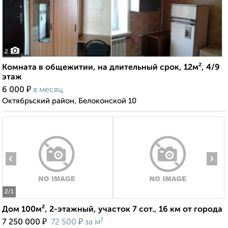
2
Комната в общежитии, на длительный срок, 12м², 4/9
этаж
₽
6 000
в месяц
Октябрьский район, Белоконской 10
‹
›
2
/1
Дом 100м², 2-этажный, участок 7 сот., 16 км от города
₽
₽
7 250 000
72 500
за м²