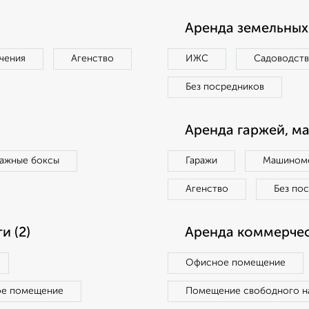
Аренда земельных 
чения
Агенство
ИЖС
Садоводст
Без посредников
Аренда гаржей, м
ражные боксы
Гаражи
Машиноме
Агенство
Без по
 (2)
Аренда коммерчес
Офисное помещение
ое помещение
Помещение свободного н