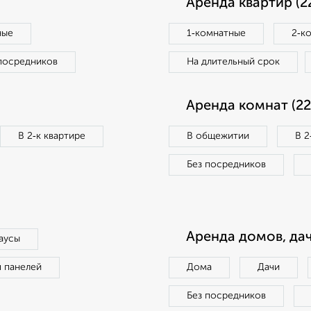
Аренда квартир (2
ные
1‑комнатные
2‑к
посредников
На длительный срок
Аренда комнат (22
В 2‑к квартире
В общежитии
В 2
Без посредников
Аренда домов, дач
аусы
п панелей
Дома
Дачи
Без посредников