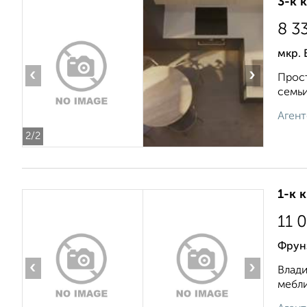
3-к 
8 3
мкр. 
‹
›
Прост
семьи
Агент
2
/2
1-к 
11 
Фрун
‹
›
Влади
мебли