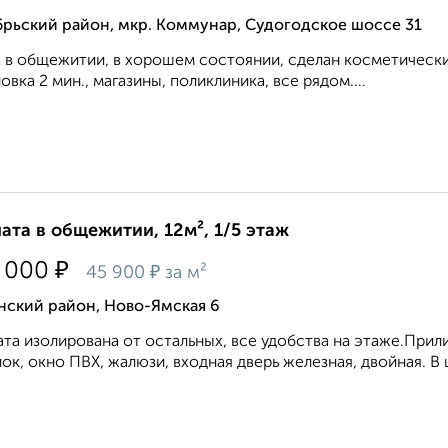
брьский район, мкр. Коммунар, Судогодское шоссе 31
 в общежитии, в хорошем состоянии, сделан косметически
овка 2 мин., магазины, поликлиника, все рядом....
ата в общежитии, 12м², 1/5 этаж
₽
 000
₽
45 900
за м²
нский район, Ново-Ямская 6
та изолирована от остальных, все удобства на этаже.При
ок, окно ПВХ, жалюзи, входная дверь железная, двойная. В