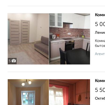
Комн
5 0
Лени
Комна
бытов
Агент
5
Комн
5 5
Октяб