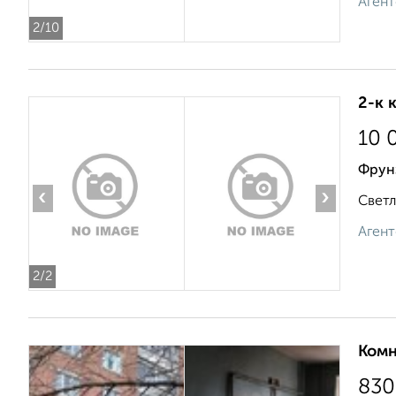
Агент
2
/10
2-к 
10 
Фрун
‹
›
Светл
Агент
2
/2
Комн
830