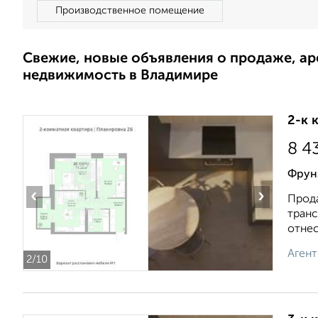
Производственное помещение
Свежие, новые объявления о продаже, а
недвижимость в Владимире
2-к 
8 4
Фрун
‹
›
Прода
транс
отнес
Агент
2
/10