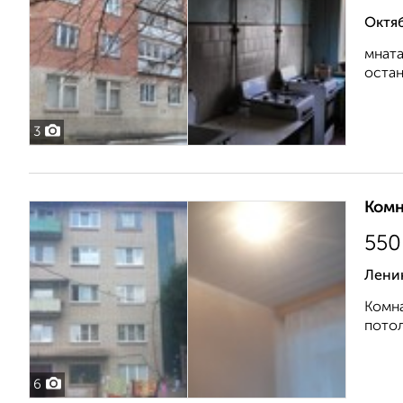
Октя
мната
остан
3
Комн
550
Лени
Комна
потол
6