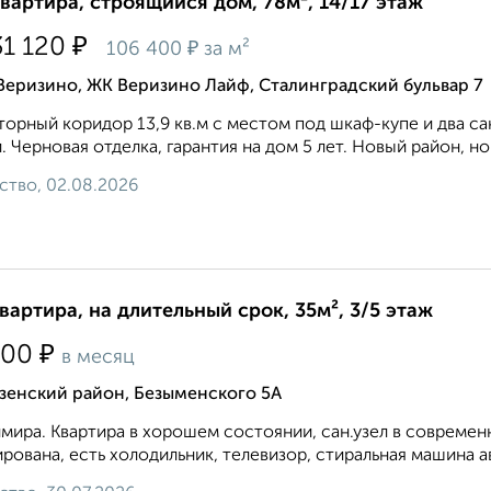
квартира, строящийся дом, 78м², 14/17 этаж
₽
31 120
₽
106 400
за м²
Веризино, ЖК Веризино Лайф, Сталинградский бульвар 7
орный коридор 13,9 кв.м с местом под шкаф-купе и два са
. Черновая отделка, гарантия на дом 5 лет. Новый район, но
ство, 02.08.2026
квартира, на длительный срок, 35м², 3/5 этаж
₽
000
в месяц
зенский район, Безыменского 5А
мира. Квартира в хорошем состоянии, сан.узел в современ
рована, есть холодильник, телевизор, стиральная машина а