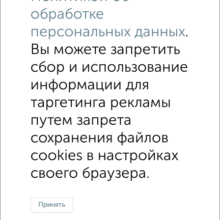
обработке
персональных данных
.
Вы можете запретить
сбор и использование
↑ НАВЕРХ К МЕНЮ
информации для
таргетинга рекламы
Офисное помещение
Торговое помещение
Помещение свободного назначения
Складское помещение
путем запрета
Производственное помещение
сохранения файлов
cookies в настройках
Контакты
Политика конфиденциальности
Пользовательское соглашение
Владимир, проспект Ленина 5
своего браузера.
© 2015–2026
Сайт-доска объявлений недвижимости
О проекте
Реклама на портале
Новости
Статьи
Блог
Риэлторы
Агентства
Застройщики
Ипотечный калькулятор
Принять
Консультации по недвижимости
Разместить объявление