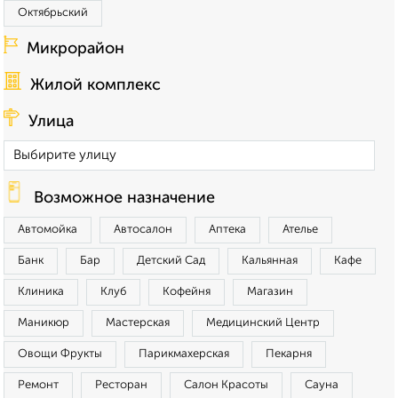
Октябрьский
Микрорайон
Жилой комплекс
Улица
Возможное назначение
Автомойка
Автосалон
Аптека
Ателье
Банк
Бар
Детский Сад
Кальянная
Кафе
Клиника
Клуб
Кофейня
Магазин
Маникюр
Мастерская
Медицинский Центр
Овощи Фрукты
Парикмахерская
Пекарня
Ремонт
Ресторан
Салон Красоты
Сауна