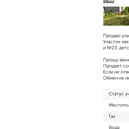
Продаю учас
Участок на
и №23, детс
Прошу звон
Продает соб
Если не от
Обмен не и
Статус у
Местопо
Газ
Вода