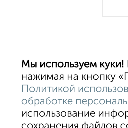
Рядом, с
Недалеко о
Земельн
Мы используем куки!
Поиск по с
нажимая на кнопку «П
Ленинск
Политикой использов
С канал
обработке персональ
использование инфор
сохранения файлов co