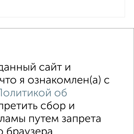
данный сайт и
что я ознакомлен(а) с
в
С электричеством
С газом
Политикой об
претить сбор и
↑ НАВЕРХ К МЕНЮ
ламы путем запрета
о браузера.