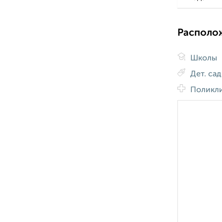
Располо
Школы
Дет. са
Поликл