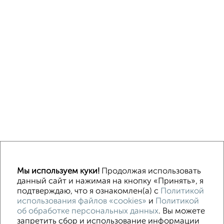
↑ НАВЕРХ К МЕНЮ
Мы используем куки!
Продолжая использовать
ИЖС
СНТ
В черте города
данный сайт и нажимая на кнопку «Принять», я
подтверждаю, что я ознакомлен(а) с
Политикой
использования файлов «cookies»
и
Политикой
Контакты
Политика конфиденциальности
об обработке персональных данных
. Вы можете
Пользовательское соглашение
Владимир, проспект Ленина 5
запретить сбор и использование информации