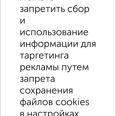
запретить сбор
и
использование
информации для
таргетинга
рекламы путем
запрета
сохранения
файлов cookies
↑ НАВЕРХ К МЕНЮ
в настройках
Без посредников
В деревне
Каркасный
Из бруса
Из сип панелей