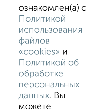
‹
›
ознакомлен(а) с
Политикой
2
/1
Дом 100м², 2-этажный, участок 7 сот., 16 км от города
использования
₽
₽
7 250 000
72 500
за м²
Ленинский район, Покровская 33
файлов
Агентство, 15.06.2026
«cookies»
и
Политикой об
обработке
персональных
данных
. Вы
можете