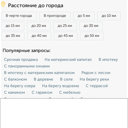
Расстояние до города
В черте города
В пригороде
до 5 км
до 10 км
до 15 км
до 20 км
до 25 км
до 30 км
до 35 км
до 40 км
до 45 км
до 50 км
Популярные запросы:
Срочная продажа
На материнский капитал
В ипотеку
С панорамными окнами
В ипотеку с материнским капиталом
Рядом с лесом
С балконом
В деревне
В селе
На берегу реки
На берегу озера
На берегу водоема
С террасой
С камином
С гаражом
С мебелью
С садом, огородом
С мансардой
С эркером
С газом
Ижс
Для пмж
С пропиской
Каркасный
С баней
12 на 12 метров
11 на 11 метров
10 на 10 метров
10 на 12 метров
9 на 9 метров
9 на 10 метров
9 на 12 метров
8 на 8 метров