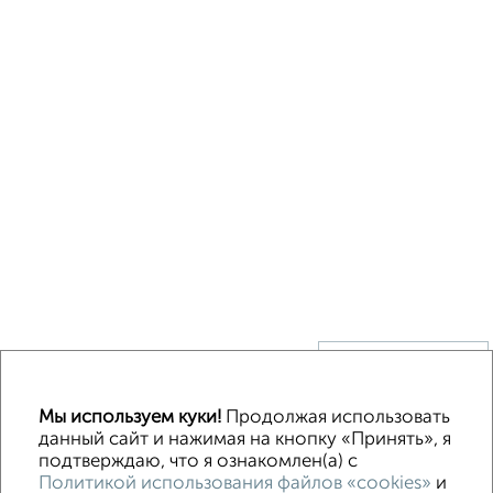
↑ НАВЕРХ К МЕНЮ
Без посредников
В деревне
Каркасный
Из бруса
Из сип панелей
Мы используем куки!
Продолжая использовать
Деревянный
Готовый дом
Под ключ
Загородный
данный сайт и нажимая на кнопку «Принять», я
подтверждаю, что я ознакомлен(а) с
Политикой использования файлов «cookies»
и