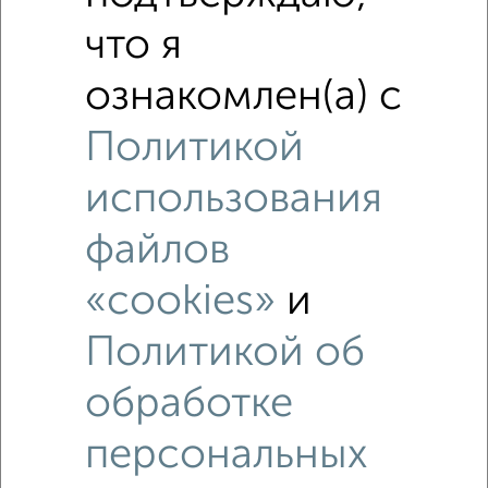
Средняя цена район
Это предложение
что я
Средняя цена по городу
ознакомлен(а) с
Похожие предложения рядом
Политикой
Дома недалеко от Покровская 33
использования
файлов
«cookies»
и
Политикой об
обработке
персональных