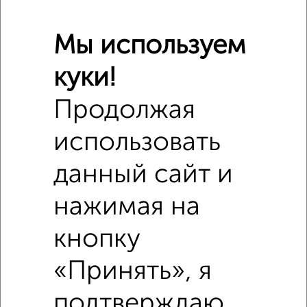
Мы используем
куки!
Продолжая
использовать
Сравнение средних цен
Дома с похожей площадью ±10%
данный сайт и
₽
7 250 000
нажимая на
кнопку
₽
7 250 000
«Принять», я
₽
7 250 000
подтверждаю,