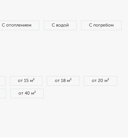
С отоплением
С водой
С погребом
от 15 м²
от 18 м²
от 20 м²
от 40 м²