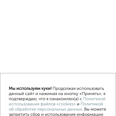
↑ НАВЕРХ К МЕНЮ
Мы используем куки!
Продолжая использовать
Машиноместа в паркинге
Без посредников
данный сайт и нажимая на кнопку «Принять», я
подтверждаю, что я ознакомлен(а) с
Политикой
использования файлов «cookies»
и
Политикой
Контакты
Политика конфиденциальности
об обработке персональных данных
. Вы можете
Пользовательское соглашение
Владимир, проспект Ленина 5
запретить сбор и использование информации