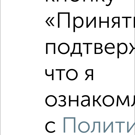
Комната в 3-к квартире, на длительный срок, 13м², 2/2
«Принять
этаж
₽
4 500
в месяц
Октябрьский район, Горького 78
подтвер
что я
8
ознакомл
Комната в 3-к квартире, посуточно, 100м², 10/10 этаж
₽
250
в сутки
Ленинский район, проспект Ленина 44
с
Полит