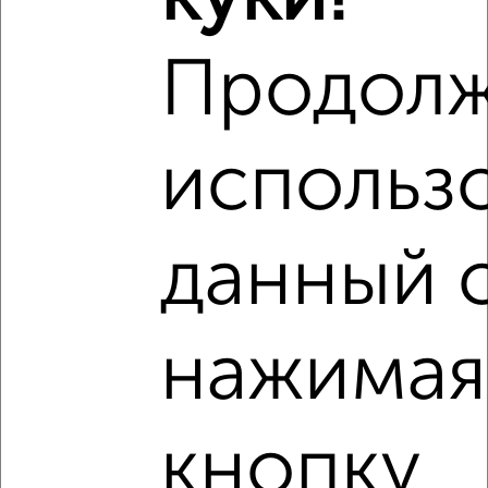
Продол
использ
8
Комната в 3-к квартире, посуточно, 52м², 2/4 этаж
данный с
₽
1 200
в сутки
Октябрьский район, 1-я Никольская 17
нажимая
кнопку
4