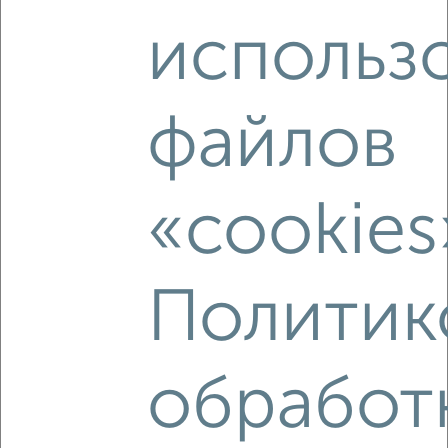
использ
8
Комната в 3-к квартире, на длительный срок, 16м², 6/9
файлов
этаж
₽
4 000
в месяц
Ленинский район, Ново-Ямская 25
«cookies
Политик
5
обработ
Комната в 3-к квартире, на длительный срок, 17м², 4/5
этаж