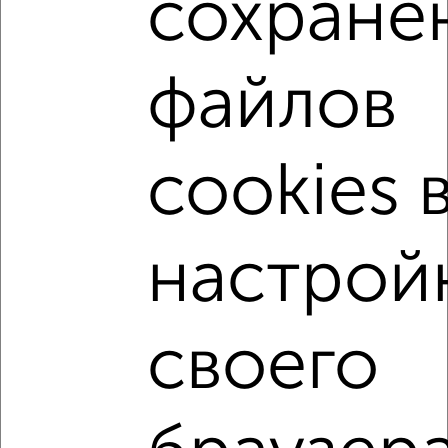
сохране
этаж
₽
5 000
в месяц
Октябрьский район, Лакина 147
файлов
cookies 
6
настрой
Комната в 3-к квартире, на длительный срок, 15м², 7/9
этаж
₽
4 000
в месяц
Октябрьский район, Лакина 177
своего
1 / 1