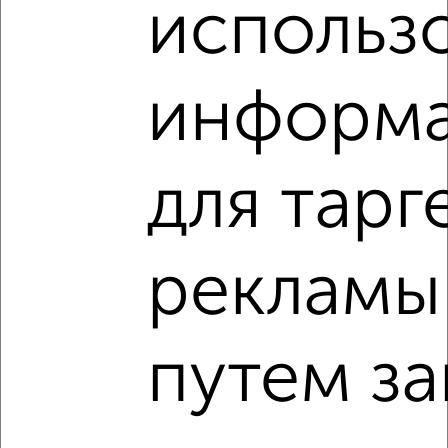
использ
информ
4
Комната в 3-к квартире, на длительный срок, 14м², 2/5
этаж
для тарг
₽
6 000
в месяц
Октябрьский район, Луначарского 23
рекламы
путем за
2
Комната в 3-к квартире, на длительный срок, 18м², 1/5