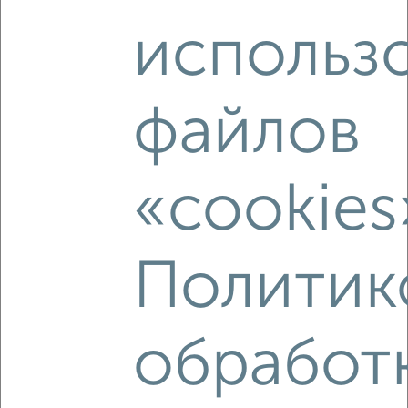
₽
15 000
в сутки
использ
Солнечная
Собственник, 06.08.2026
файлов
‹
›
«cookies
2
/8
Коттедж 120м², 2-этажный, посуточно, 80 км от
Политик
города
₽
6 000
в сутки
Владимирская обл., Кольчугинский р-н, с. Бавлены, ул.
Вторая, д.
обработ
Собственник, 06.08.2026