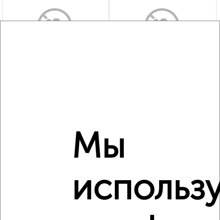
‹
›
2
/7
Коттедж 100м², 1-этажный, посуточно, в черте города
₽
5 000
в сутки
Ленинский район, Озёрная
Собственник, 08.08.2026
Мы
‹
›
использ
2
/8
Дом 68м², 1-этажный, на длительный срок, в черте