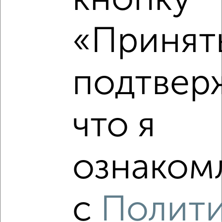
кнопку
‹
›
«Принять
2
/3
подтвер
Коттедж 140м², 3-этажный, посуточно, 9 км от города
₽
4 000
в сутки
Октябрьский район, мкр. Коммунар, Лесная
Собственник, 07.08.2026
что я
ознакомл
‹
›
с
Полит
2
/8
Коттедж 350м², 3-этажный, посуточно, 2 км от города