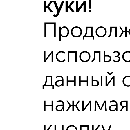
куки!
города
₽
7 000
в месяц
Октябрьский район, Белякова 15
Продолж
Собственник, 07.08.2026
использ
‹
›
данный с
2
/6
Дом 74м², 1-этажный, на длительный срок, в черте
города
нажимая
₽
6 000
в месяц
Фрунзенский район, Добросельская 42
Собственник, 07.08.2026