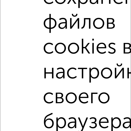
Собственник, 04.08.2026
файлов
‹
›
cookies 
2
/8
настрой
Дом 105м², 2-этажный, посуточно, в черте города
₽
12 000
в сутки
Ленинский район, мкр. Юрьевец, Прохладная
Собственник, 03.08.2026
своего
1 / 1
браузера
↑ НАВЕРХ К МЕНЮ