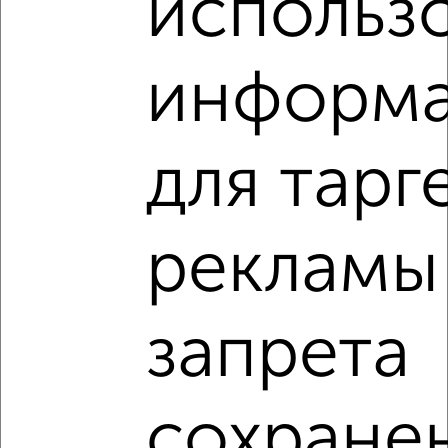
использ
2
/8
информ
Дом 60м², 2-этажный, на длительный срок, 25 км от
города
₽
6 000
в месяц
для тарг
Петрово 10
Собственник, 04.08.2026
рекламы
‹
›
запрета
2
/5
Коттедж 100м², 2-этажный, посуточно, 5 км от города
сохране
₽
5 500
в сутки
Октябрьский район, мкр. Коммунар, Лесная