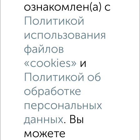
ознакомлен(а) с
Политикой
использования
файлов
«cookies»
и
Политикой об
обработке
персональных
Рядом, с меньшей ценой
Недалеко от Белякова 15 с ценой ниже
данных
. Вы
можете
Дома