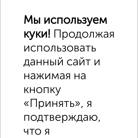
Мы используем
куки!
Продолжая
использовать
данный сайт и
нажимая на
кнопку
Похожие предложения рядом
«Принять», я
Дома недалеко от Белякова 15
подтверждаю,
что я