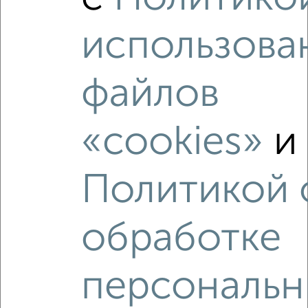
2
/7
Дом 22м², 1-этажный, на длительный срок, 100 км от
использова
города
₽
5 000
в месяц
Октябрьский район, Большая Московская
файлов
Агентство, 02.08.2026
«cookies»
и
‹
›
Политикой 
2
/6
обработке
Дом 70м², 1-этажный, на длительный срок, в черте
города
₽
6 500
в месяц
персональн
Ленинский район, Пугачёва 37
Собственник, 01.08.2026