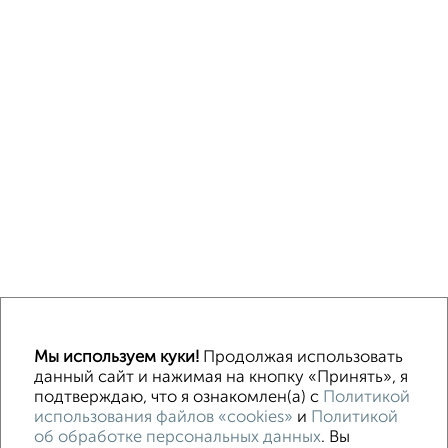
↑ НАВЕРХ К МЕНЮ
Мы используем куки!
Продолжая использовать
Машиноместа в паркинге
Без посредников
данный сайт и нажимая на кнопку «Принять», я
подтверждаю, что я ознакомлен(а) с
Политикой
использования файлов «cookies»
и
Политикой
Контакты
Политика конфиденциальности
об обработке персональных данных
. Вы