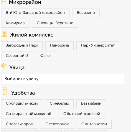
Микрорайон
8-й Юго-Западный микрорайон
Веризино
Коммунар
Сновицы-Веризино
Жилой комплекс
Загородный Парк
Панорама
Парк Университет
Северный-3
Факел
Улица
Удобства
С холодильником
С мебелью
Без мебели
Со стиральной машиной
С бытовой техникой
С телевизором
С телефоном
С интернетом