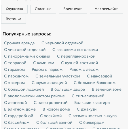
Хрущевка
Сталинка
Брежневка
Малосемейка
Гостинка
Популярные запросы:
Срочная аренда
С черновой отделкой
С чистовой отделкой
С высокими потолками
С панорамными окнами
С перепланировкой
С террасой
С камином
С кухней-гостиной
С гаражом
Рядом с парком
Рядом с лесом
С паркингом
С земельным участком
С мансардой
С эркером
С шумоизоляцией
С большим балконом
С большой лоджией
В большом дворе
В зеленой зоне
В экологически чистом районе
С сигнализацией
С лепниной
С электроплитой
Большие квартиры
В элитном доме
В новом доме
С джакузи
С гардеробной
С хозяйкой
С возможностью выкупа
С бассейном
С большой ванной
С бильярдом