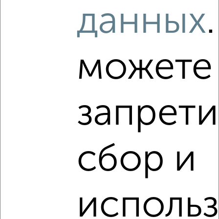
данных
2
/4
2-к квартира, на длительный срок, 49м², 3/5 этаж
можете
₽
16 000
в месяц
Ленинский район, Разина 24
Собственник, 10.08.2026
запрети
‹
›
сбор и
2
/6
исполь
3-к квартира, на длительный срок, 65м², 2/3 этаж
₽
18 000
в месяц
Октябрьский район, Труда 21