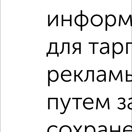
Собственник, 10.08.2026
информ
‹
›
для тар
2
/5
2-к квартира, на длительный срок, 50м², 4/8 этаж
реклам
₽
12 000
в месяц
Ленинский район, Стрелецкая 30А
Агентство, 10.08.2026
путем з
‹
›
сохран