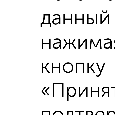
Студия квартира, посуточно, 31м², 16/17 этаж
данный 
₽
1 500
в сутки
Октябрьский район, Фейгина 22
Собственник, 10.08.2026
нажима
‹
›
кнопку
2
/1
1-к квартира, на длительный срок, 36м², 3/9 этаж
«Принят
₽
8 000
в месяц
Ленинский район, Нижняя Дуброва 42
Агентство, 10.08.2026