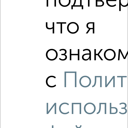
подтве
‹
›
что я
2
/3
1-к квартира, на длительный срок, 37м², 2/5 этаж
ознаком
₽
9 000
в месяц
Фрунзенский район, Лермонтова 26
Собственник, 10.08.2026
с
Полит
‹
›
исполь
2
/5
2-к квартира, на длительный срок, 52м², 4/9 этаж