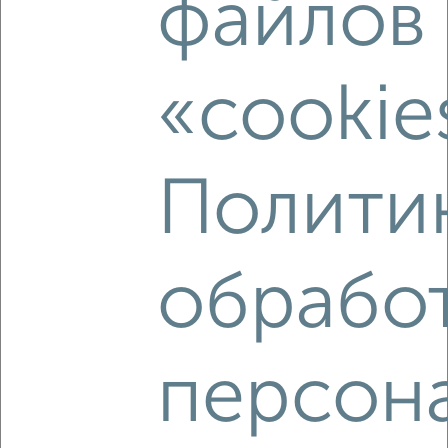
файлов
₽
14 000
в месяц
Фрунзенский район, Юбилейная 2
Агентство, 10.08.2026
«cookie
‹
›
Полити
2
/3
2-к квартира, на длительный срок, 50м², 4/9 этаж
обрабо
₽
12 000
в месяц
Октябрьский район, Горького 115
Агентство, 10.08.2026
персон
‹
›