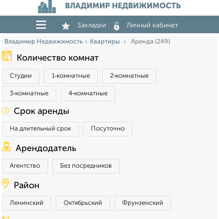
ВЛАДИМИР НЕДВИЖИМОСТЬ
Закладки
Личный кабинет
Владимир Недвижимость
Квартиры
Аренда (249)
Количество комнат
Студии
1‑комнатные
2‑комнатные
3‑комнатные
4‑комнатные
Срок аренды
На длительный срок
Посуточно
Арендодатель
Агентство
Без посредников
Район
Ленинский
Октябрьский
Фрунзенский