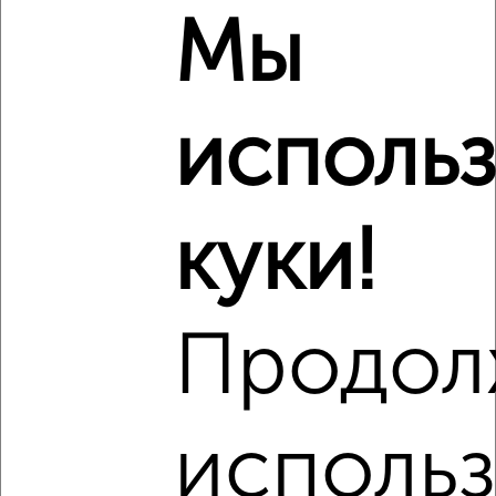
Мы
‹
›
исполь
2
/4
Студия квартира, на длительный срок, 26м², 6/17 этаж
куки!
₽
10 000
в месяц
Ленинский район, ЖК Парк Университет, Мира 4
Агентство, 10.08.2026
Продол
‹
›
использ
2
/8