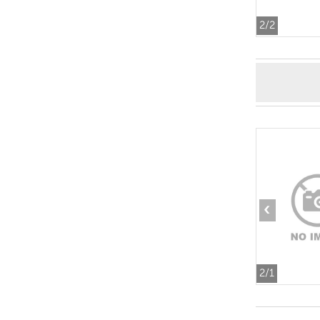
2
/2
‹
2
/1