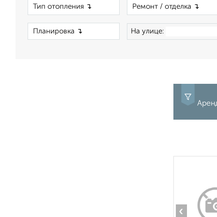
×
×
На улице:
Аренд
‹