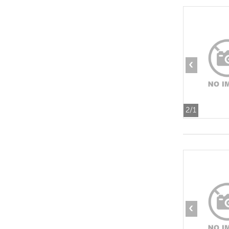
‹
2
/1
‹