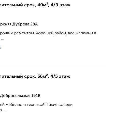
длительный срок, 40м², 4/9 этаж
ерхняя Дуброва 28А
орошим ремонтом. Хороший район, все магазины в
...
6
лительный срок, 36м², 4/5 этаж
 Добросельская 191В
сей мебелью и техникой. Тихие соседи,
 ...