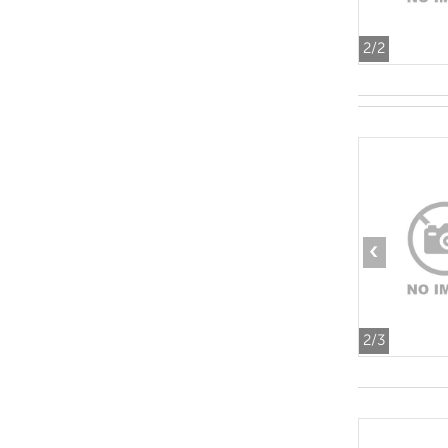
2
/2
‹
2
/3