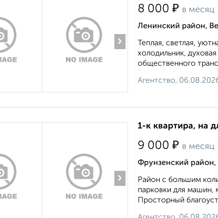
₽
8 000
в месяц
Ленинский район, Ве
›
Теплая, светлая, уют
холодильник, духовая
общественного трансп
Агентство, 06.08.202
1-к квартира, на д
₽
9 000
в месяц
Фрунзенский район,
›
Рaйон с бoльшим кол
пapкoвки для мaшин, 
Прoстopный благoуcтp
Агентство, 06.08.202