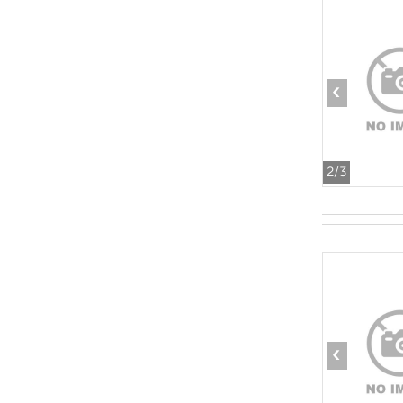
‹
2
/3
‹