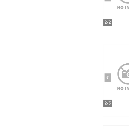
2
/2
‹
2
/3