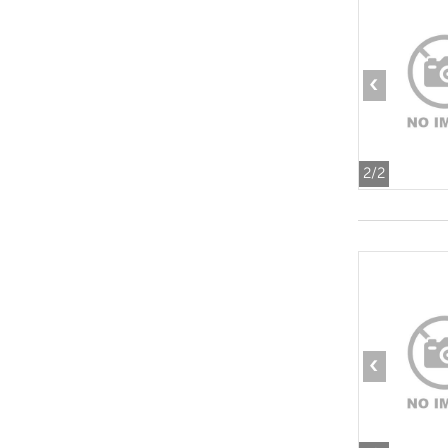
‹
2
/2
‹