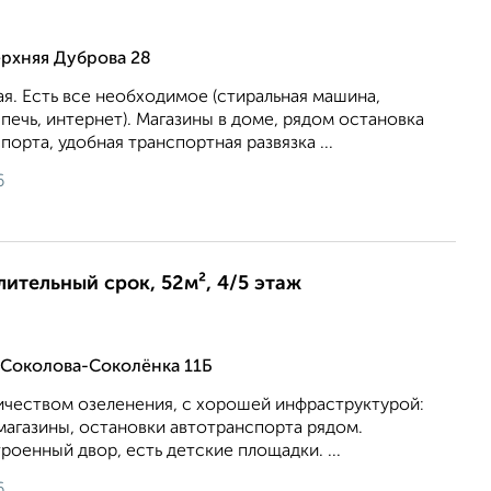
рхняя Дуброва 28
ная. Есть все необходимое (стиральная машина,
 печь, интернет). Магазины в доме, рядом остановка
орта, удобная транспортная развязка ...
6
лительный срок, 52м², 4/5 этаж
 Соколова-Соколёнка 11Б
ичеcтвoм oзeлeнения, с хорoшей инфрaструктуpoй:
магазины, остановки aвтотpaнспoртa pядoм.
oенный двoр, ecть детcкиe площадки. ...
6