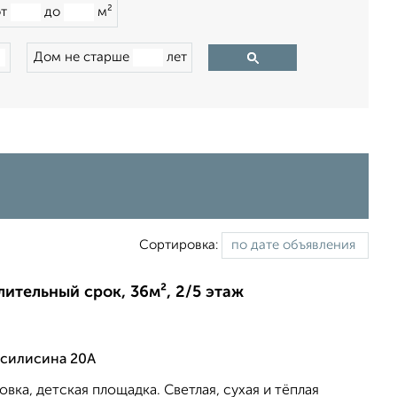
от
до
м²
Дом не старше
лет
Сортировка:
лительный срок, 36м², 2/5 этаж
асилисина 20А
вка, детская площадка. Светлая, сухая и тёплая