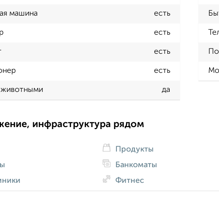
ая машина
есть
Бы
р
есть
Те
т
есть
По
онер
есть
Мо
 животными
да
жение, инфраструктура рядом
Продукты
ды
Банкоматы
иники
Фитнес