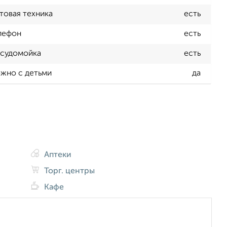
товая техника
есть
лефон
есть
судомойка
есть
жно с детьми
да
Аптеки
Торг. центры
Кафе