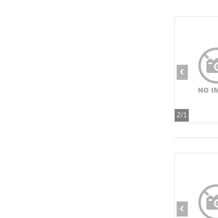
‹
2
/1
‹