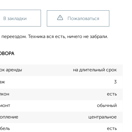
В закладки
Пожаловаться
 переездом. Техника вся есть, ничего не забрали.
ОВОРА
ок аренды
на длительный срок
аж
3
лкон
есть
монт
обычный
опление
центральное
бель
есть