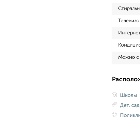
Стиральн
Телевизо
Интерне
Кондици
Можно с
Располо
Школы
Дет. са
Поликл