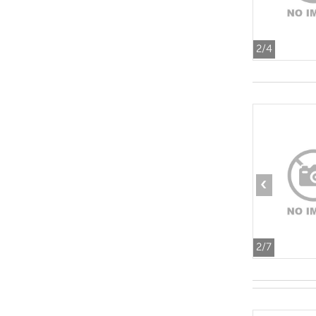
2
/4
‹
2
/7