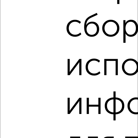
10 000
в месяц
Октябрьский район, проспект Строителей 42Г
сбор
Агентство, 06.08.2026
‹
›
испо
2
/4
2-к квартира, на длительный срок, 55м², 4/9 этаж
₽
10 000
в месяц
инф
Октябрьский район, Батурина 37А
Агентство, 06.08.2026
‹
›