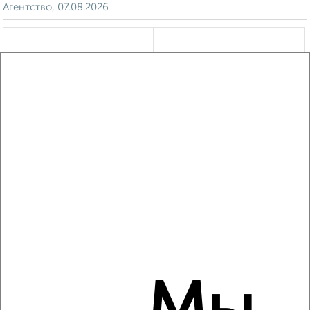
Агентство, 07.08.2026
‹
›
2
/5
2-к квартира, на длительный срок, 49м², 4/10 этаж
₽
13 000
в месяц
Октябрьский район, Кирова 22
Агентство, 07.08.2026
‹
›