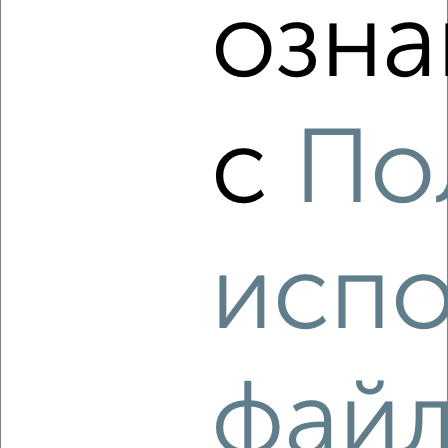
озна
‹
›
с
По
2
/4
2-к квартира, на длительный срок, 50м², 6/9 этаж
₽
12 000
в месяц
Фрунзенский район, Почаевская 5
испо
Агентство, 07.08.2026
‹
›
фай
2
/3