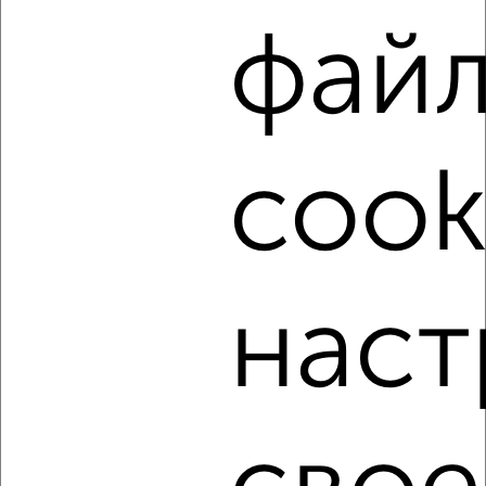
фай
‹
›
cook
2
/4
2-к квартира, на длительный срок, 50м², 6/9 этаж
₽
13 000
в месяц
Ленинский район, Красноармейская 45
Агентство, 06.08.2026
наст
‹
›