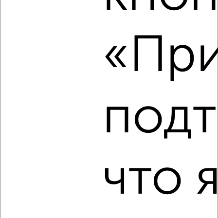
‹
›
2
/7
«При
2-к квартира, на длительный срок, 49м², 2/3 этаж
₽
13 000
в месяц
Собственник, 07.08.2026
подт
‹
›
что 
2
/1
2-к квартира, на длительный срок, 52м², 2/9 этаж
₽
11 000
в месяц
Ленинский район, Разина 33
Агентство, 07.08.2026