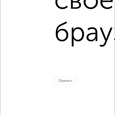
свое
2
/4
2-к квартира, на длительный срок, 54м², 2/9 этаж
₽
10 000
в месяц
Ленинский район, Диктора Левитана 39
брау
Агентство, 06.08.2026
1 / 3
2
↑ НАВЕРХ К МЕНЮ
Однокомнатные
Двухкомнатные
3‑комнатные
Квартиры студии
Без посредников
На длительный срок
На сутки
Без мебели
Принять
Контакты
Политика конфиденциальности
Пользовательское соглашение
Владимир, проспект Ленина 5
© 2015–2026
Сайт-доска объявлений недвижимости
О проекте
Реклама на портале
Новости
Статьи
Блог
Риэлторы
Агентства