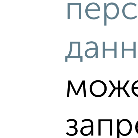
перс
‹
›
2
/2
дан
2-к квартира, на длительный срок, 55м², 5/9 этаж
₽
10 000
в месяц
Ленинский район, Пугачёва 60А
Агентство, 06.08.2026
мож
‹
›
запр
2
/3
2-к квартира, на длительный срок, 65м², 4/11 этаж
₽