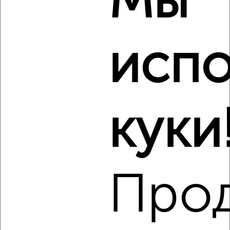
Мы
2
/3
2-к квартира, на длительный срок, 50м², 3/9 этаж
испо
₽
12 000
в месяц
Фрунзенский район, Суворова 4
Агентство, 07.08.2026
Виртуальные 3D-туры по музеям и объектам
культуры
куки
‹
›
Про
2
/4
2-к квартира, на длительный срок, 60м², 3/14 этаж