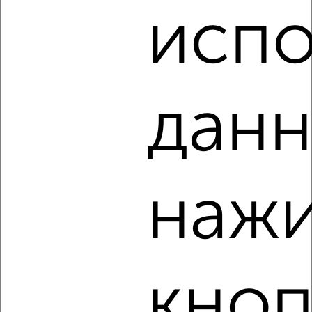
₽
12 000
в месяц
испо
Ленинский район, Семашко 8
Агентство, 07.08.2026
данн
‹
›
2
/4
нажи
2-к квартира, на длительный срок, 49м², 3/5 этаж
₽
16 000
в месяц
Ленинский район, Разина 24
Собственник, 07.08.2026
кноп