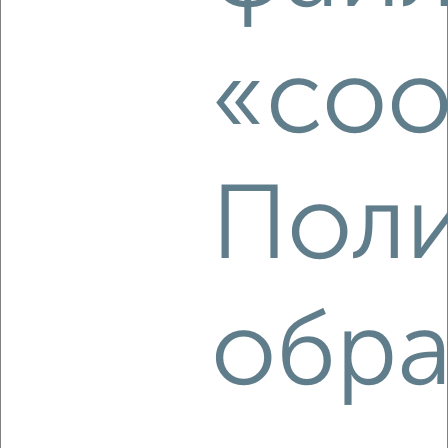
2-к квартира, на длительный срок, 52м², 4/9 этаж
₽
10 000
в месяц
«coo
Октябрьский район, Горького 85В
Агентство, 06.08.2026
Поли
‹
›
2
/3
2-к квартира, на длительный срок, 52м², 4/5 этаж
обра
₽
10 000
в месяц
Октябрьский район, Полины Осипенко 23А
Агентство, 06.08.2026