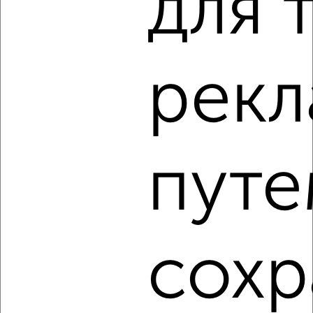
для 
2
/3
2-к квартира, на длительный срок, 55м², 4/9 этаж
рек
₽
10 000
в месяц
Фрунзенский район, Добросельская 167
Агентство, 06.08.2026
путе
‹
›
2
/2
сохр
2-к квартира, на длительный срок, 52м², 3/5 этаж
₽
14 500
в месяц
Фрунзенский район, Лермонтова 28В
Агентство, 06.08.2026