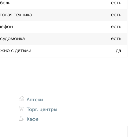
бель
есть
товая техника
есть
лефон
есть
судомойка
есть
жно с детьми
да
Аптеки
Торг. центры
Кафе