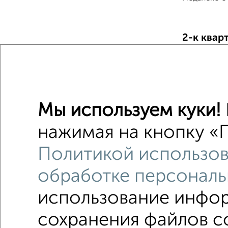
2-к квар
Поиск по с
Фрунзен
Со стир
Мы используем куки!
С телеф
нажимая на кнопку «П
с хорош
Политикой использов
с центр
обработке персональ
использование инфор
сохранения файлов co
Однокомнатные
Двухкомнатные
3‑комн