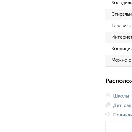
Холодиль
Стиральн
Телевизо
Интерне
Кондици
Можно с
Располо
Школы
Дет. са
Поликл