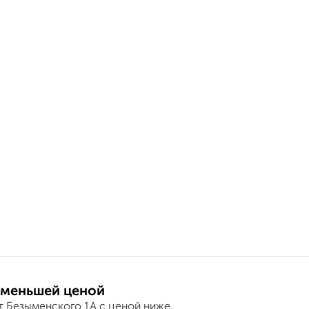
 меньшей ценой
т Безыменского 1А с ценой ниже