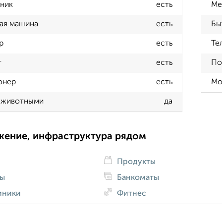
ник
есть
Ме
ая машина
есть
Бы
р
есть
Те
т
есть
По
онер
есть
Мо
 животными
да
жение, инфраструктура рядом
Продукты
ды
Банкоматы
иники
Фитнес