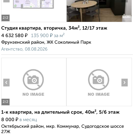
2
/2
Студия квартира, вторичка, 34м², 12/17 этаж
₽
₽
4 632 580
135 900
за м²
Фрунзенский район, ЖК Соколиный Парк
Агентство, 08.08.2026
‹
›
2
/2
1-к квартира, на длительный срок, 40м², 5/6 этаж
₽
8 000
в месяц
Октябрьский район, мкр. Коммунар, Судогодское шоссе
27Ж