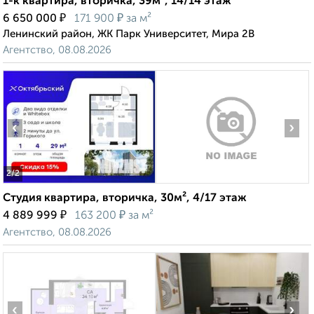
1-к квартира, вторичка, 39м², 14/14 этаж
₽
₽
6 650 000
171 900
за м²
Ленинский район, ЖК Парк Университет, Мира 2В
Агентство, 08.08.2026
‹
›
2
/2
Студия квартира, вторичка, 30м², 4/17 этаж
₽
₽
4 889 999
163 200
за м²
Агентство, 08.08.2026
‹
›