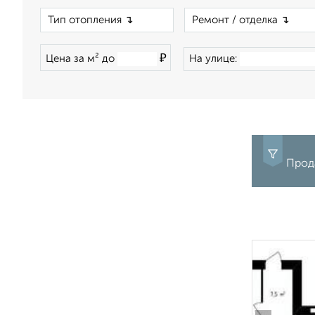
×
₽
Цена за м² до
На улице:
Прод