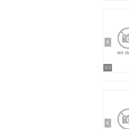
‹
2
/2
‹