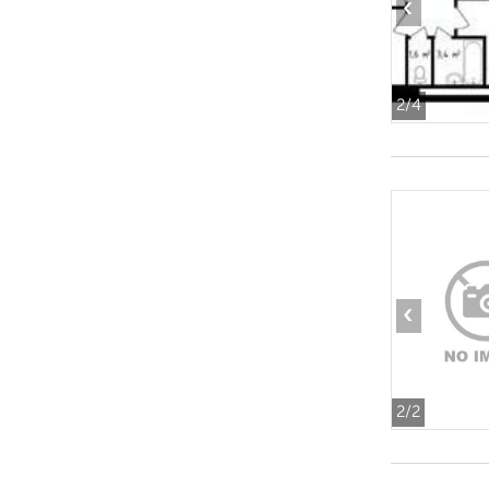
‹
2
/4
‹
2
/2