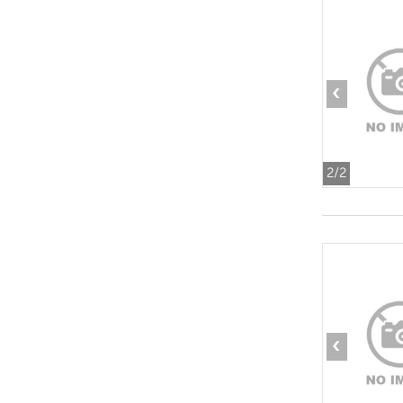
‹
2
/2
‹