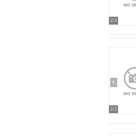
2
/2
‹
2
/2