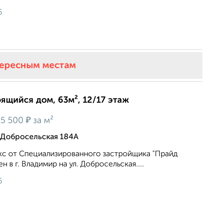
6
тересным местам
оящийся дом, 63м², 12/17 этаж
₽
5 500
за м²
 Добросельская 184А
с от Специализированного застройщика "Прайд
 в г. Владимир на ул. Добросельская....
6