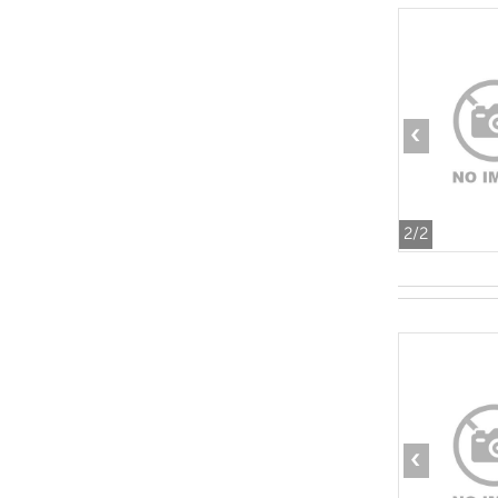
‹
2
/2
‹