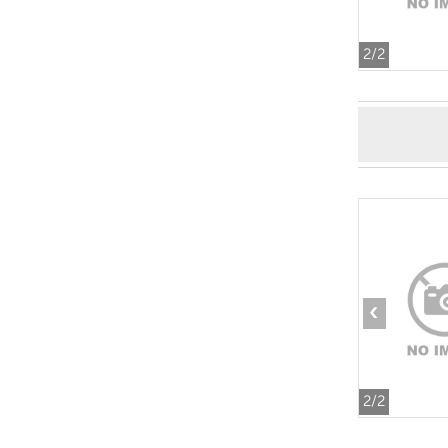
2
/2
‹
2
/2