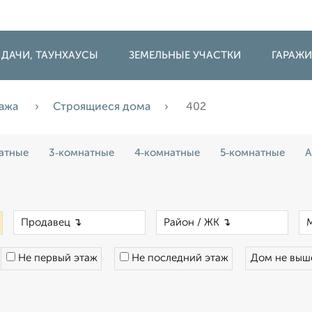
 ДАЧИ, ТАУНХАУСЫ
ЗЕМЕЛЬНЫЕ УЧАСТКИ
ГАРАЖ
ажа
Строящиеся дома
402
атные
3‑комнатные
4‑комнатные
5‑комнатные
А
×
×
×
Не первый этаж
Не последний этаж
Дом не вы