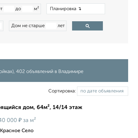
×
от
до
м²
Дом не старше
лет
йках), 402 объявлений в Владимире
Сортировка:
оящийся дом, 64м², 14/14 этаж
₽
40 000
за м²
 Красное Село