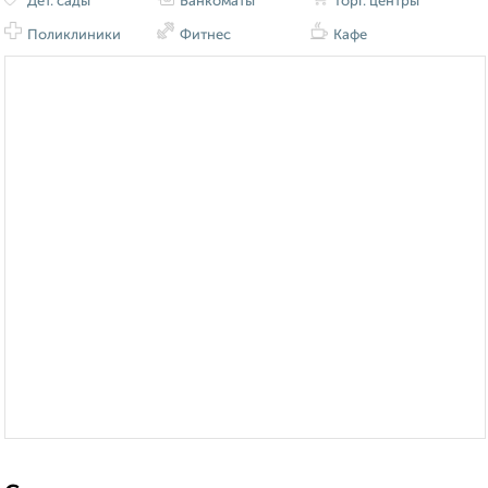
Дет. сады
Банкоматы
Торг. центры
Поликлиники
Фитнес
Кафе