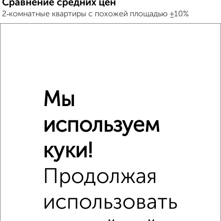
Сравнение средних цен
2‑комнатные квартиры с похожей площадью ±10%
₽
8 210 000
₽
8 923 200
Мы
₽
8 580 000
используем
Средняя цена район
Это предложение
Средняя цена по городу
куки!
Продолжая
Похожие предложения рядом
2‑комнатные квартиры недалеко от Добросельская 184А
использовать