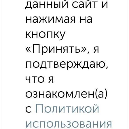
данный сайт и
нажимая на
кнопку
«Принять», я
подтверждаю,
что я
ознакомлен(а)
Рядом, с меньшей ценой
с
Политикой
Недалеко от Добросельская 184А с ценой ниже
использования