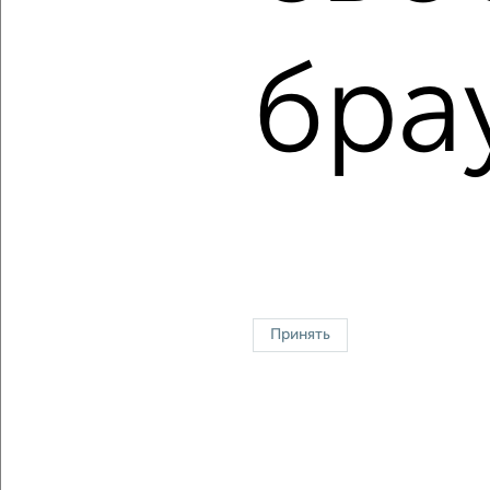
Средняя цена:
8633519
руб.
бра
Цена за м2: от
125000
руб. до
183760
руб.
Средняя цена за м2:
123335
руб.
Площадь: от
32
м2 до
117
м2
Средняя площадь:
70
м2
↑ НАВЕРХ К МЕНЮ
Однокомнатные
Двухкомнатные
Трехкомнатные
4‑комнатные
Квартиры студии
От застройщика
Без посредников
Вторичное жилье
Принять
В новостройке
В строящемся доме
В новом доме
Контакты
Политика конфиденциальности
Пользовательское соглашение
Владимир, проспект Ленина 5
© 2015–2026
Сайт-доска объявлений недвижимости
О проекте
Реклама на портале
Новости
Статьи
Блог
Риэлторы
Агентства