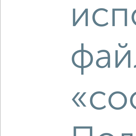
исп
‹
›
фай
2
/2
3-к квартира, вторичка, 100м², 9/14 этаж
₽
₽
10 387 520
104 000
за м²
Ленинский район, мкр. Юрьевец, ЖК 7-й микрорайона
Юрьевец, Родионовка 4
«co
Агентство, 09.08.2026
‹
›