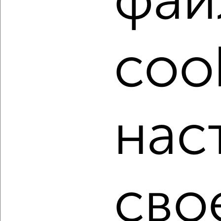
фай
Найденные предложения: 1008 объявлений, можно
посмотреть в виде списка или на карте, с описанием,
расположением, ценой и другими подробностями.
cook
Подберите подходящую недвижимость из предложений
от собственников, риэлторов, застройщиков и агенств
недвижимости, связаться с ними можно по телефону или
написать сообщение в любом удобном для вас
мессенджере, это безопасно и бесплатно.
Для покупки квартиры доступна ипотека от крупнейших
нас
банков России: СберБанк, ВТБ, Альфа-Банк,
Россельхозбанк, Совкомбанк, Т-Банк, Росбанк, Почта
Банк на сумму от 400 000 до 120 000 000 рублей сроком
до 30 лет.
Сайт работает во многих городах России.
сво
Сколько стоит купить квартиру в Владимире?
Цена недвижимости: мин. от
4000000
руб. до макс.
21500000
руб.