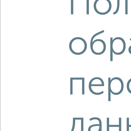
Пол
2
/2
2-к квартира, вторичка, 72м², 12/17 этаж
₽
₽
9 307 350
129 000
за м²
обр
ЖК Отражение, Мира 5А
Агентство, 09.08.2026
‹
›
пер
2
/2
1-к квартира, вторичка, 42м², 17/17 этаж
₽
₽
4 330 120
103 000
за м²
дан
Ленинский район, ЖК Гвардейский 2.0, Всесвятская 3к2
Агентство, 09.08.2026