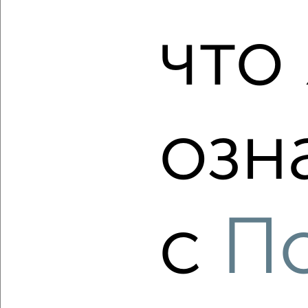
что 
2
/2
3-к квартира, вторичка, 100м², 10/14 этаж
₽
₽
10 387 520
104 000
за м²
Ленинский район, мкр. Юрьевец, ЖК 7-й микрорайона
Юрьевец, Родионовка 4
Агентство, 09.08.2026
озн
‹
›
с
П
2
/2
1-к квартира, вторичка, 60м², 9/17 этаж
₽
₽
7 542 500
125 000
за м²
ЖК Отражение, Мира 5А
Агентство, 09.08.2026