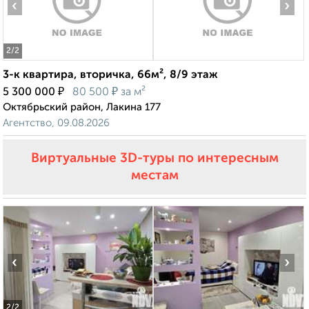
‹
›
2
/2
3-к квартира, вторичка, 66м², 8/9 этаж
₽
₽
5 300 000
80 500
за м²
Октябрьский район, Лакина 177
Агентство, 09.08.2026
Виртуальные 3D-туры по интересным
местам
‹
›
2
/2