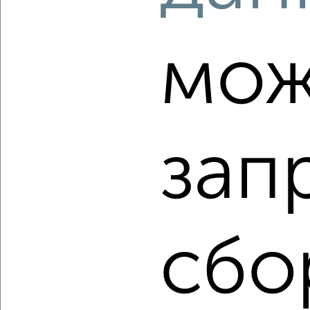
мож
‹
›
2
/2
3-к квартира, вторичка, 88м², 8/8 этаж
₽
₽
10 950 000
125 000
за м²
зап
Фрунзенский район, Загородный проезд 27
Агентство, 09.08.2026
сбо
‹
›
2
/2