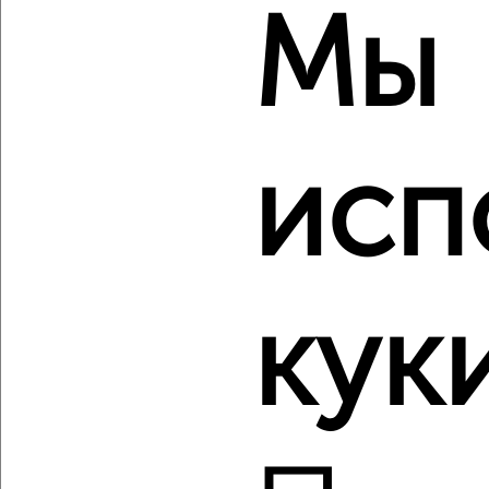
Агентство, 09.08.2026
Мы
‹
›
исп
2
/2
3-к квартира, вторичка, 117м², 2/14 этаж
₽
₽
11 023 380
94 000
за м²
Ленинский район, мкр. Юрьевец, ЖК 7-й микрорайона
Юрьевец, Славная 8
кук
Агентство, 09.08.2026
‹
›