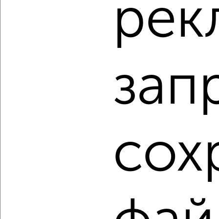
рек
‹
›
2
/2
1-к квартира, вторичка, 41м², 8/18 этаж
зап
₽
₽
6 200 000
151 300
за м²
Ленинский район, проезд Лакина 10
Агентство, 09.08.2026
сох
1 / 17
2
Как купить квартиру, вторичное жилье в Владимире на
сайте Владимир-недвижимость?
Используя удобную форму поиска с множеством
фильтров и сортировкой по параметрам, вы можете
подобрать для покупки квартиру, вторичное жилье в
Владимире.