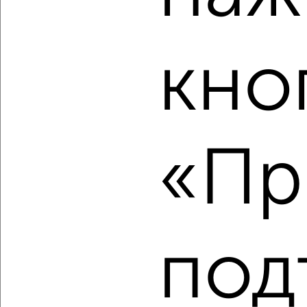
Агентство, 09.08.2026
кно
‹
›
2
/2
«Пр
3-к квартира, вторичка, 99м², 2/14 этаж
₽
₽
10 287 680
104 000
за м²
Ленинский район, мкр. Юрьевец, ЖК 7-й микрорайона
Юрьевец, Родионовка 4
Агентство, 09.08.2026
под
‹
›