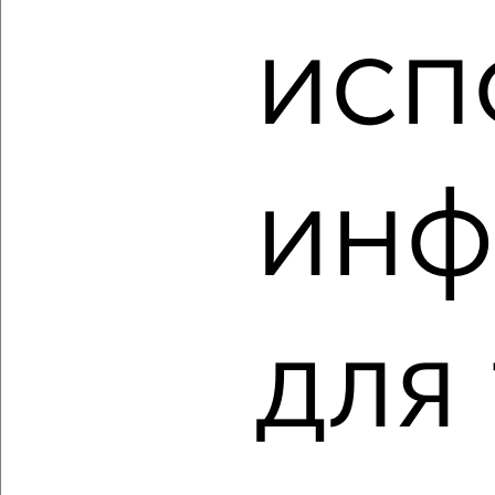
1-к квартира, вторичка, 54м², 10/17 этаж
₽
₽
6 997 900
130 000
за м²
исп
ЖК Отражение, Мира 5А
Агентство, 09.08.2026
инф
‹
›
2
/2
1-к квартира, вторичка, 52м², 2/8 этаж
для
₽
₽
7 500 000
144 300
за м²
Ленинский район, Чапаева 6
Агентство, 09.08.2026