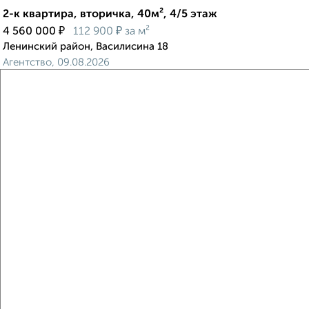
2-к квартира, вторичка, 40м², 4/5 этаж
₽
₽
4 560 000
112 900
за м²
Ленинский район, Василисина 18
Агентство, 09.08.2026
Виртуальные 3D-туры по музеям и объектам
культуры
‹
›
2
/2
1-к квартира, вторичка, 42м², 7/8 этаж
₽
₽
6 360 000
150 000
за м²
Фрунзенский район, Загородный проезд 27