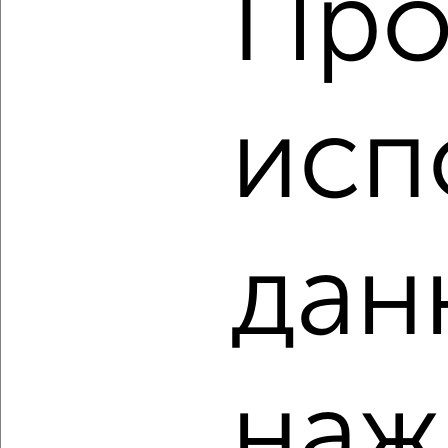
Про
2
/2
3-к квартира, вторичка, 97м², 1/14 этаж
₽
₽
10 065 120
104 000
за м²
исп
Ленинский район, мкр. Юрьевец, ЖК 7-й микрорайона
Юрьевец, Родионовка 4
Агентство, 09.08.2026
дан
‹
›
2
/2
3-к квартира, вторичка, 100м², 7/14 этаж
наж
₽
₽
10 387 520
104 000
за м²
Ленинский район, мкр. Юрьевец, ЖК 7-й микрорайона
Юрьевец, Родионовка 4