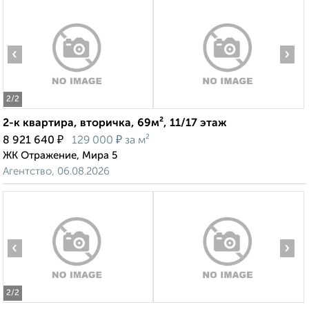
‹
›
2
/2
2-к квартира, вторичка, 69м², 11/17 этаж
₽
₽
8 921 640
129 000
за м²
ЖК Отражение, Мира 5
Агентство, 06.08.2026
‹
›
2
/2