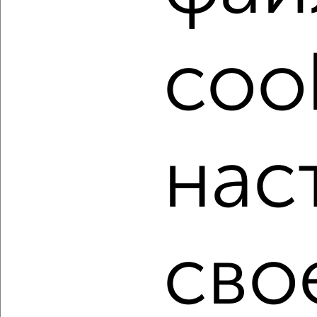
посмотреть в виде списка или на карте, с описанием,
расположением, ценой и другими подробностями.
Подберите подходящую недвижимость из предложений
cook
от собственников, риэлторов, застройщиков и агенств
недвижимости, связаться с ними можно по телефону или
написать сообщение в любом удобном для вас
мессенджере, это безопасно и бесплатно.
Для покупки квартиры доступна ипотека от крупнейших
банков России: СберБанк, ВТБ, Альфа-Банк,
нас
Россельхозбанк, Совкомбанк, Т-Банк, Росбанк, Почта
Банк на сумму от 400 000 до 120 000 000 рублей сроком
до 30 лет.
Сайт работает во многих городах России.
Сколько стоит купить двухкомнатную квартиру в
сво
Владимире?
Цена недвижимости: мин. от
3800000
руб. до макс.
12000000
руб.