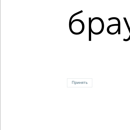
Средняя цена:
7986786
руб.
бра
Цена за м2: от
86363
руб. до
129032
руб.
Средняя цена за м2:
130930
руб.
Площадь: от
44
м2 до
93
м2
Средняя площадь:
61
м2
↑ НАВЕРХ К МЕНЮ
Однокомнатные
Двухкомнатные
Трехкомнатные
4‑комнатные
Квартиры студии
От застройщика
Без посредников
Вторичное жилье
Принять
В новостройке
В строящемся доме
В новом доме
Контакты
Политика конфиденциальности
Пользовательское соглашение
Владимир, проспект Ленина 5
© 2015–2026
Сайт-доска объявлений недвижимости
О проекте
Реклама на портале
Новости
Статьи
Блог
Риэлторы
Агентства
Застройщики
Ипотечный калькулятор