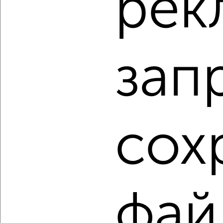
рек
‹
›
2
/2
2-к квартира, строящийся дом, 68м², 10/17 этаж
зап
₽
₽
9 712 800
142 000
за м²
Агентство, 06.08.2026
1 / 9
2
сох
Как купить двухкомнатную квартиру в Владимире на
сайте Владимир-недвижимость?
Используя удобную форму поиска с множеством
фильтров и сортировкой по параметрам, вы можете
подобрать для покупки двухкомнатную квартиру в
фай
Владимире.
Найденные предложения: 510 объявлений, можно