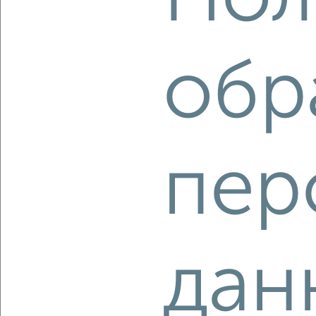
2
/2
2-к квартира, вторичка, 71м², 6/6 этаж
обр
₽
₽
8 500 000
119 300
за м²
мкр. Коммунар, Судогодское шоссе 23г
Агентство, 06.08.2026
пер
‹
›
2
/7
дан
2-к квартира, вторичка, 93м², 1/17 этаж
₽
₽
10 620 848
114 100
за м²
ЖК Отражение, Мира 5
Агентство, 06.08.2026