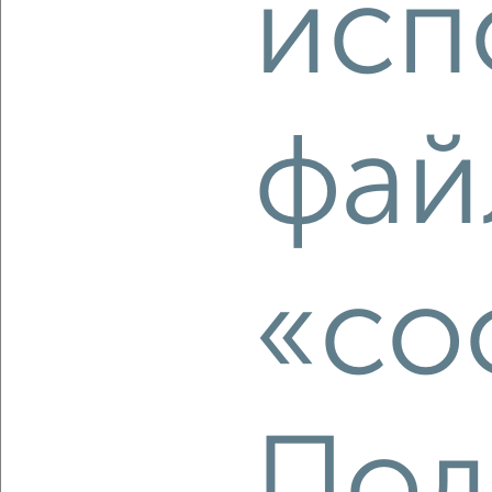
исп
₽
₽
7 609 999
147 800
за м²
Агентство, 06.08.2026
фай
‹
›
2
/2
2-к квартира, вторичка, 46м², 3/5 этаж
«co
₽
₽
4 499 999
97 700
за м²
Октябрьский район, Балакирева 49
Агентство, 06.08.2026
Пол
‹
›