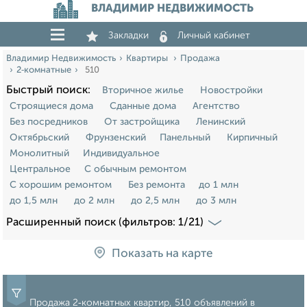
ВЛАДИМИР НЕДВИЖИМОСТЬ
Закладки
Личный кабинет
Владимир Недвижимость
Квартиры
Продажа
2‑комнатные
510
Быстрый поиск:
Вторичное жилье
Новостройки
Строящиеся дома
Сданные дома
Агентство
Без посредников
От застройщика
Ленинский
Октябрьский
Фрунзенский
Панельный
Кирпичный
Монолитный
Индивидуальное
Центральное
С обычным ремонтом
С хорошим ремонтом
Без ремонта
до 1 млн
до 1,5 млн
до 2 млн
до 2,5 млн
до 3 млн
Расширенный поиск (фильтров: 1/21)
Показать на карте
Продажа 2‑комнатных квартир, 510 объявлений в