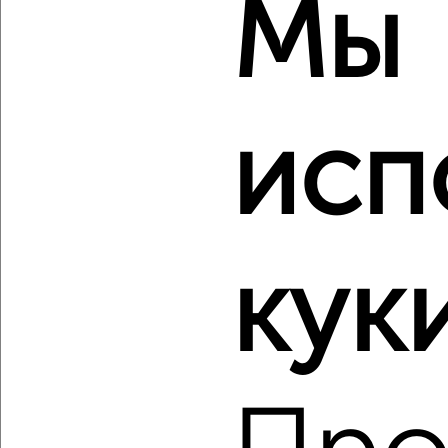
Мы
2
/2
2-к квартира, сданный дом, 88м², 8/10 этаж
₽
₽
12 000 000
136 300
за м²
Горького 60А
Агентство, 06.08.2026
исп
‹
›
кук
2
/2
2-к квартира, строящийся дом, 62м², 2/8 этаж
₽
₽
7 273 890
117 000
за м²
Октябрьский район, мкр. пос. Заклязьменский, ЖК Заречье
Парк, жилой комплекс Заречье Парк
Агентство, 06.08.2026