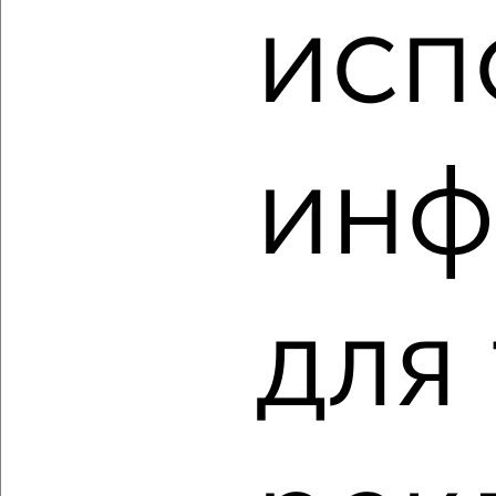
2-к квартира, строящийся дом, 76м², 7/17 этаж
исп
₽
₽
11 186 700
147 000
за м²
Агентство, 06.08.2026
инф
‹
›
2
/2
2-к квартира, вторичка, 44м², 4/5 этаж
для
₽
₽
4 430 000
99 800
за м²
Фрунзенский район, мкр. Оргтруд, Строителей 1
Агентство, 06.08.2026