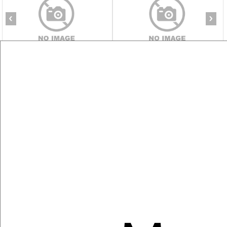
‹
›
2
/1
2-к квартира, строящийся дом, 69м², 8/8 этаж
₽
₽
9 974 550
145 000
за м²
Фрунзенский район, Мира 90А
Агентство, 06.08.2026
Виртуальные 3D-туры по музеям и объектам
культуры
‹
›