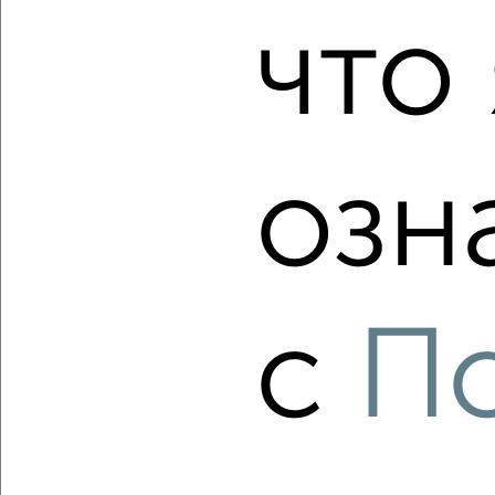
что 
‹
›
2
/2
2-к квартира, вторичка, 46м², 3/4 этаж
озн
₽
₽
3 800 000
82 300
за м²
Октябрьский район, 850-летия 3
Агентство, 06.08.2026
с
П
‹
›
2
/2
2-к квартира, вторичка, 52м², 9/17 этаж