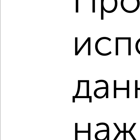
Про
‹
›
исп
2
/2
2-к квартира, вторичка, 51м², 2/2 этаж
₽
₽
7 500 000
147 400
за м²
дан
ЖК Центр, 1-я Никольская 20
Агентство, 06.08.2026
‹
›
наж
2
/2