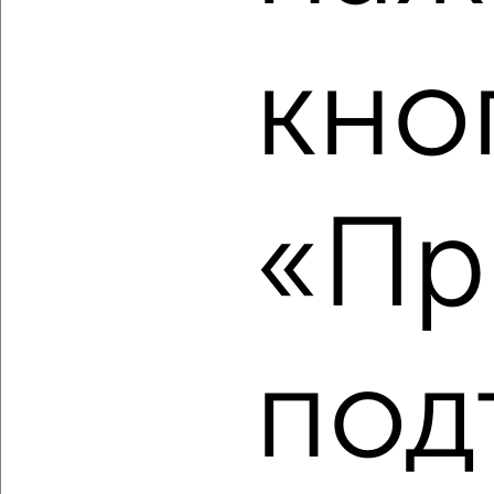
2-к квартира, вторичка, 44м², 3/5 этаж
₽
₽
4 250 000
96 600
за м²
кно
Октябрьский район, мкр. Коммунар, Песочная 13
Агентство, 06.08.2026
«Пр
‹
›
2
/2
2-к квартира, строящийся дом, 61м², 2/8 этаж
₽
₽
7 138 170
117 000
за м²
под
Октябрьский район, мкр. пос. Заклязьменский, ЖК Заречье
Парк, жилой комплекс Заречье Парк
Агентство, 06.08.2026