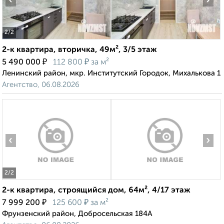
‹
›
2
/2
2-к квартира, вторичка, 49м², 3/5 этаж
₽
₽
5 490 000
112 800
за м²
Ленинский район, мкр. Институтский Городок, Михалькова 1
Агентство, 06.08.2026
‹
›
2
/2
2-к квартира, строящийся дом, 64м², 4/17 этаж
₽
₽
7 999 200
125 600
за м²
Фрунзенский район, Добросельская 184А