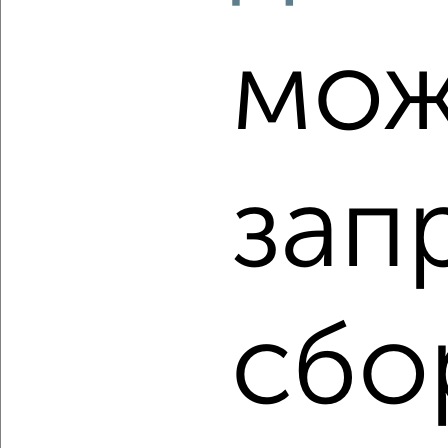
мож
‹
›
2
/10
зап
2-к квартира, вторичка, 53м², 9/17 этаж
₽
₽
7 739 999
146 900
за м²
Агентство, 06.08.2026
сбо
‹
›
2
/2