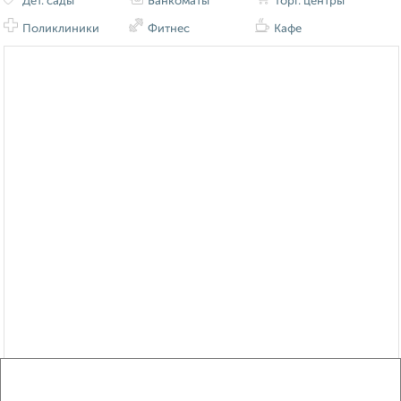
Дет. сады
Банкоматы
Торг. центры
Поликлиники
Фитнес
Кафе