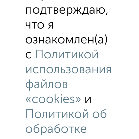
подтверждаю,
что я
ознакомлен(а)
с
Политикой
использования
файлов
«cookies»
и
Рядом, с меньшей ценой
Политикой об
Недалеко от Добросельская 184А с ценой ниже
обработке