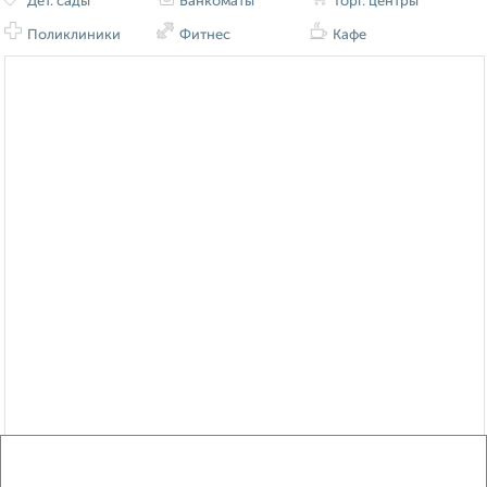
Дет. сады
Банкоматы
Торг. центры
Поликлиники
Фитнес
Кафе