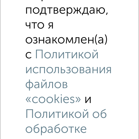
подтверждаю,
что я
ознакомлен(а)
с
Политикой
использования
файлов
«cookies»
и
Рядом, с меньшей ценой
Политикой об
Недалеко от Добросельская 184А с ценой ниже
обработке